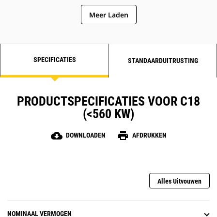
Meer Laden
SPECIFICATIES
STANDAARDUITRUSTING
PRODUCTSPECIFICATIES VOOR C18
(<560 KW)
cloud_download
print
DOWNLOADEN
AFDRUKKEN
Alles Uitvouwen
NOMINAAL VERMOGEN