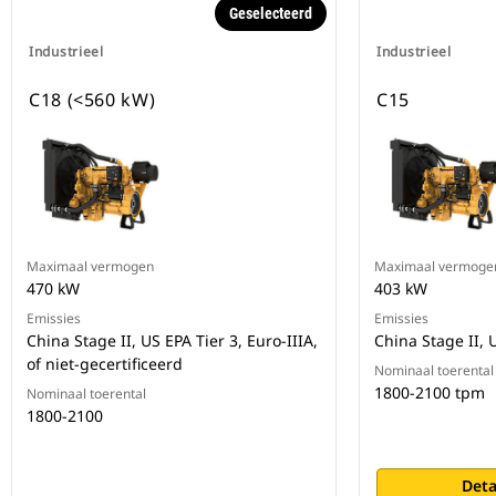
Geselecteerd
Industrieel
Industrieel
C18 (<560 kW)
C15
Maximaal vermogen
Maximaal vermoge
470 kW
403 kW
Emissies
Emissies
China Stage II, US EPA Tier 3, Euro-IIIA,
China Stage II, 
of niet-gecertificeerd
Nominaal toerental
1800-2100 tpm
Nominaal toerental
1800-2100
Deta