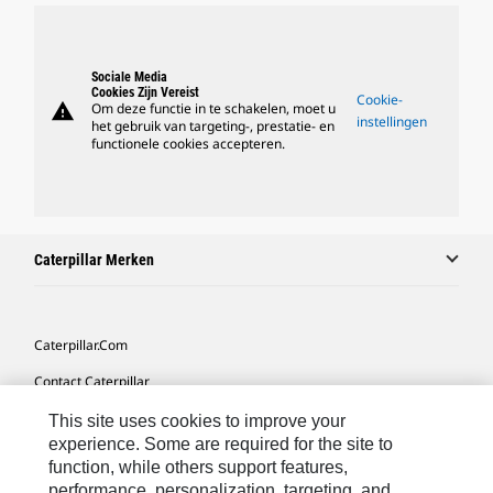
Sociale Media
Cookies Zijn Vereist
Cookie-
warning
Om deze functie in te schakelen, moet u
instellingen
het gebruik van targeting-, prestatie- en
functionele cookies accepteren.
Caterpillar Merken
Caterpillar.com
Contact Caterpillar
Mijn Marketingvoorkeuren
This site uses cookies to improve your
experience. Some are required for the site to
Site Map
function, while others support features,
performance, personalization, targeting, and
Cookie Settings