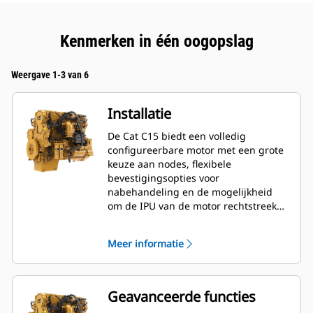
Kenmerken in één oogopslag
Weergave 1-3 van 6
Installatie
De Cat C15 biedt een volledig
configureerbare motor met een grote
keuze aan nodes, flexibele
bevestigingsopties voor
nabehandeling en de mogelijkheid
om de IPU van de motor rechtstreeks
vanuit de fabriek te installeren. Zo
beperken OEM's de installatietijd en -
Meer informatie
kosten tot een minimum.
Geavanceerde functies