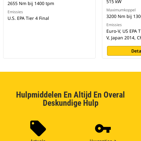
515 kW
2655 Nm bij 1400 tpm
Maximumkoppel
Emissies
3200 Nm bij 13
U.S. EPA Tier 4 Final
Emissies
Euro-V, US EPA T
V, Japan 2014, 
Deta
Hulpmiddelen En Altijd En Overal
Deskundige Hulp