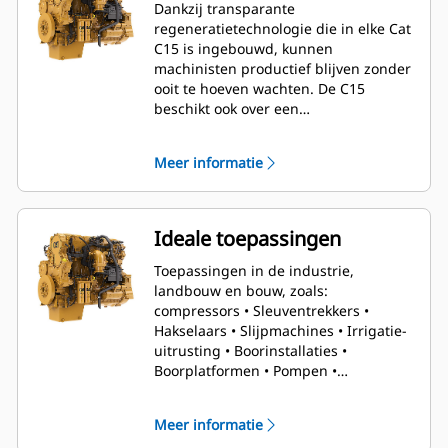
Dankzij transparante
regeneratietechnologie die in elke Cat
C15 is ingebouwd, kunnen
machinisten productief blijven zonder
ooit te hoeven wachten. De C15
beschikt ook over een
onderhoudsinterval voor het DPF van
5000 uur en een DEF-volume van 93,7
Meer informatie
liter. Zo krijgen machinisten de
mogelijkheid om meer tijd op het
werkterrein te spenderen en minder
in de werkplaats.
Ideale toepassingen
Toepassingen in de industrie,
landbouw en bouw, zoals:
compressors • Sleuventrekkers •
Hakselaars • Slijpmachines • Irrigatie-
uitrusting • Boorinstallaties •
Boorplatformen • Pompen •
Hydraulische aandrijvingen
Meer informatie