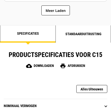
Meer Laden
SPECIFICATIES
STANDAARDUITRUSTING
PRODUCTSPECIFICATIES VOOR C15
cloud_download
print
DOWNLOADEN
AFDRUKKEN
Alles Uitvouwen
NOMINAAL VERMOGEN