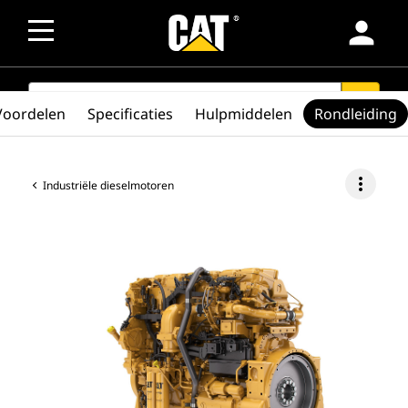
person
SEARCH
search
Voordelen
Specificaties
Hulpmiddelen
Rondleiding
more_vert
Industriële dieselmotoren