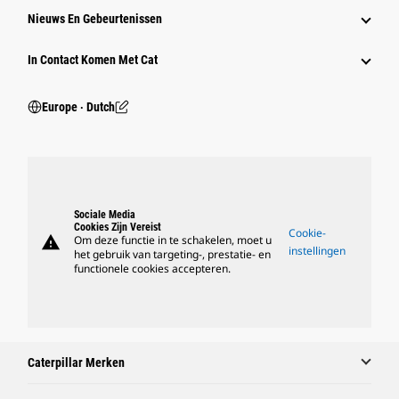
Nieuws En Gebeurtenissen
In Contact Komen Met Cat
Europe ‧ Dutch
Sociale Media
Cookies Zijn Vereist
Cookie-
warning
Om deze functie in te schakelen, moet u
instellingen
het gebruik van targeting-, prestatie- en
functionele cookies accepteren.
Caterpillar Merken