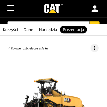
person
SEARCH
search
Korzyści
Dane
Narzędzia
Prezentacja
more_vert
Kołowe rozściełacze asfaltu