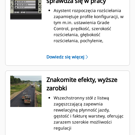
sprawdza się w pracy
Asystent rozpoczęcia rozściełania
zapamiętuje profile konfiguracji, w
tym m.in. ustawienia Grade
Control, prędkość, szerokość
rozściełania, głębokość
rozściełania, pochylenie,
wypukłość, wysokość, aby można je
było wykorzystywać wielokrotnie.
Dowiedz się więcej
Czujnik poziomu w leju
(opcjonalny) ze wskazaniem
temperatury pozwala operatorowi
kontrolować wysokość materiału i
Znakomite efekty, wyższe
temperatury dostarczania;
zarobki
wskaźniki są umieszczone na
każdym wyświetlaczu w ciągniku
Wszechstronny stół z listwą
System nagrzewania stołu
zagęszczającą zapewnia
wykrywa objawy usterki elementów
rewelacyjną płynność jazdy,
i pomaga uniknąć ich zbędnej
gęstość i fakturę warstwy, oferując
wymiany
zarazem szerokie możliwości
Opcja Cat® Grade Control jest
regulacji
wbudowana w ciągniku i
Specjalna konstrukcja złącza