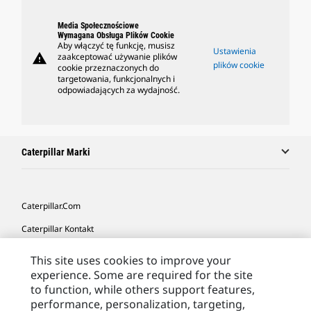
Media Społecznościowe
Wymagana Obsługa Plików Cookie
Aby włączyć tę funkcję, musisz
Ustawienia
warning
zaakceptować używanie plików
plików cookie
cookie przeznaczonych do
targetowania, funkcjonalnych i
odpowiadających za wydajność.
Caterpillar Marki
Caterpillar.com
Caterpillar Kontakt
Caterpillar Kontakt
This site uses cookies to improve your
experience. Some are required for the site
Moje Preferencje Marketingowe
to function, while others support features,
Site Map
performance, personalization, targeting,