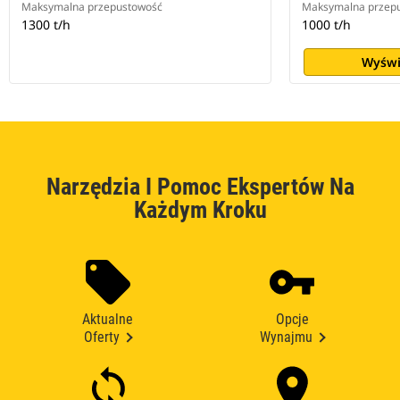
Maksymalna przepustowość
Maksymalna przep
1300 t/h
1000 t/h
Wyświ
Narzędzia I Pomoc Ekspertów Na
Każdym Kroku
Aktualne
Opcje
Oferty
Wynajmu