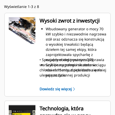
Wyświetlanie 1-3 z 8
Wysoki zwrot z inwestycji
Wbudowany generator o mocy 70
kW szybko i niezawodnie nagrzewa
stół oraz odznacza się konstrukcją
o wysokiej trwałości będącą
dziełem tej samej ekipy, która
zaprojektowała spycharkę z
• Specjalny obieg powietrza poprawia
napędem elektrycznym D7E
warunki pracy załogi i skutecznie
Szybkie nagrzewanie stołu w ciągu
chłodzi elementy, dzięki czemu wolniej
nawet 15 minut przekłada się na
ulegają zużyciu
wzrost dziennej produkcji
Znakomita zwrotność i wysokie
prędkości jazdy korzystnie
Dowiedz się więcej
wpływają na wydajność
Technologia, która