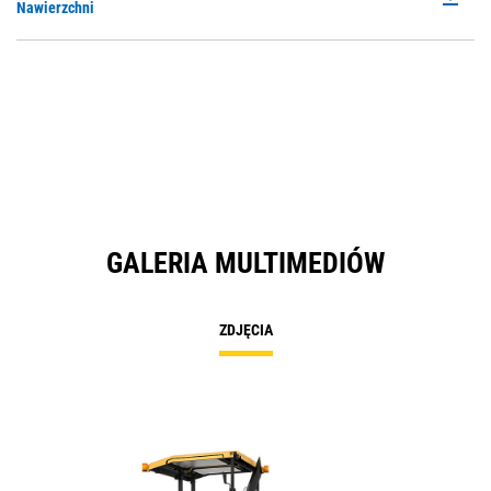
P
Nawierzchni
O
in
a
N
Ta
GALERIA MULTIMEDIÓW
ZDJĘCIA