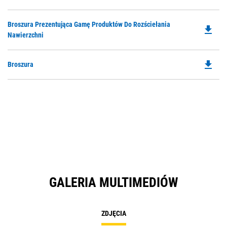
P
O
Do
Broszura Prezentująca Gamę Produktów Do Rozściełania
in
file_download
P
Nawierzchni
a
O
N
in
Ta
file_download
Do
Broszura
a
P
N
O
Ta
in
a
N
Ta
GALERIA MULTIMEDIÓW
ZDJĘCIA