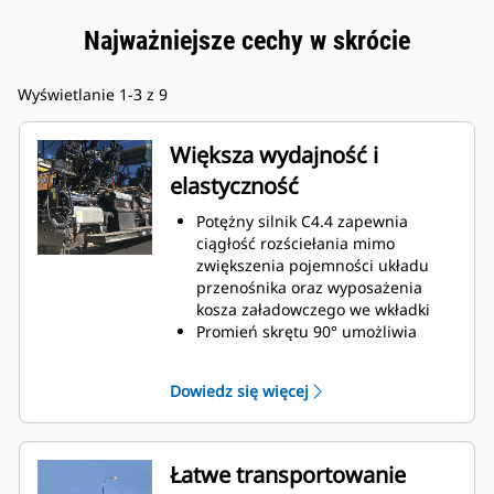
Najważniejsze cechy w skrócie
Wyświetlanie 1-3 z 9
Większa wydajność i
elastyczność
Potężny silnik C4.4 zapewnia
ciągłość rozściełania mimo
zwiększenia pojemności układu
przenośnika oraz wyposażenia
kosza załadowczego we wkładki
Promień skrętu 90° umożliwia
obracanie rozściełacza i
nakładanie nawierzchni w trakcie
Dowiedz się więcej
powrotnego przejazdu
Standardowy zakres rozściełania
przy użyciu stołu SE47 VT wynosi
2,4–4,7 m (7' 10" – 15' 4") z
Łatwe transportowanie
maksymalną szerokością 6,0 m (19'