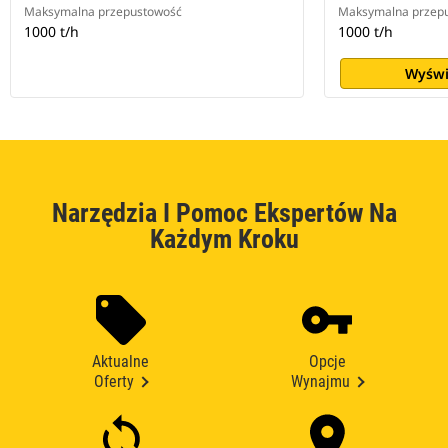
Maksymalna przepustowość
Maksymalna przep
1000 t/h
1000 t/h
Wyświ
Narzędzia I Pomoc Ekspertów Na
Każdym Kroku
Aktualne
Opcje
Oferty
Wynajmu