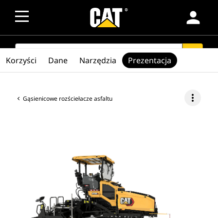
person
SEARCH
search
Korzyści
Dane
Narzędzia
Prezentacja
more_vert
Gąsienicowe rozściełacze asfaltu