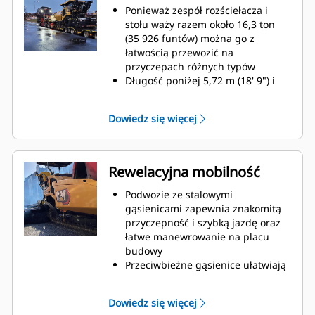
8")
Ponieważ zespół rozściełacza i
Standardowy zakres rozściełania
stołu waży razem około 16,3 ton
przy użyciu stołu SE50 VT wynosi
(35 926 funtów) można go z
2,55–5,0 m (8' – 16' 4") z
łatwością przewozić na
maksymalną szerokością 7,64 m
przyczepach różnych typów
(25')
Długość poniżej 5,72 m (18' 9") i
Głębokość rozściełania do 300 mm
szerokość 2,55 m (8' 4") w
(12") umożliwia rozściełanie
przypadku wyposażenia w SE47 VT
Dowiedz się więcej
kruszywa
oznaczają, że transport maszyny
nie wymaga specjalnych zezwoleń
Długość poniżej 6,0 m (19' 6") i
szerokość 2,55 m (8' 4") w
Rewelacyjna mobilność
przypadku wyposażenia w SE50 VT
i składane klapy tylne oznaczają,
Podwozie ze stalowymi
że transport maszyny nie wymaga
gąsienicami zapewnia znakomitą
specjalnych zezwoleń
przyczepność i szybką jazdę oraz
Kąt załadunku przodem 15° i
łatwe manewrowanie na placu
wysoki prześwit przedniego
budowy
zderzaka pozwalają na załadunek
Przeciwbieżne gąsienice ułatwiają
bez użycia dodatkowego
manewrowanie na małej
blokowania w przypadku różnych
przestrzeni
Dowiedz się więcej
konstrukcji przyczepy
Układ automatycznego naprężania