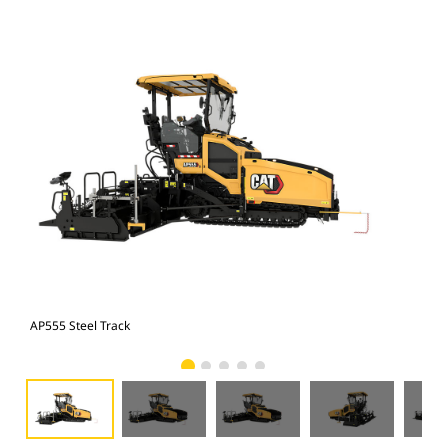
AP555 Steel Track
AP5