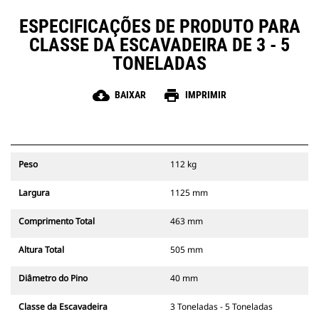
ESPECIFICAÇÕES DE PRODUTO PARA
CLASSE DA ESCAVADEIRA DE 3 - 5
TONELADAS
cloud_download
print
BAIXAR
IMPRIMIR
Peso
112 kg
Largura
1125 mm
Comprimento Total
463 mm
Altura Total
505 mm
Diâmetro do Pino
40 mm
Classe da Escavadeira
3 Toneladas - 5 Toneladas