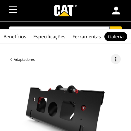
person
SEARCH
search
Benefícios
Especificações
Ferramentas
Galeria
more_vert
Adaptadores