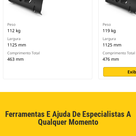
Peso
Peso
112 kg
119 kg
Largura
Largura
1125 mm
1125 mm
Comprimento Total
Comprimento Total
463 mm
476 mm
Exib
Ferramentas E Ajuda De Especialistas A
Qualquer Momento