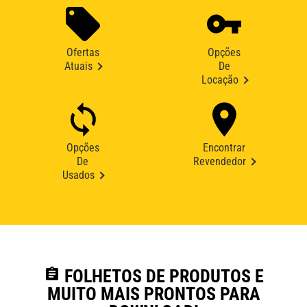
Ofertas
Opções
Atuais
De
Locação
Opções
Encontrar
De
Revendedor
Usados
assignment
FOLHETOS DE PRODUTOS E
MUITO MAIS PRONTOS PARA