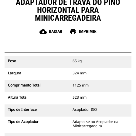
ADAPTADOR DE TRAVA DO PINO
HORIZONTAL PARA
MINICARREGADEIRA
cloud_download
print
BAIXAR
IMPRIMIR
Peso
65 kg
Largura
324 mm
Comprimento Total
1125 mm
Altura Total
523 mm
Tipo de Interface
Acoplador ISO
Tipo de Acoplador
Adapta-se ao Acoplador da
Minicarregadeira