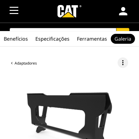
person
SEARCH
search
Benefícios
Especificações
Ferramentas
Galeria
more_vert
Adaptadores