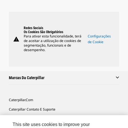
Redes Sociais
Os Cookies São Obrigatórios
Para ativar esta funcionalidade, terá
Configurações
warning
de aceitar a utilização de cookies de
de Cookie
segmentação, funcionais e de
desempenho.
Marcas Da Caterpillar
Caterpillar.com
Caterpillar Contato E Suporte
Minhas Preferências De Marketing
This site uses cookies to improve your