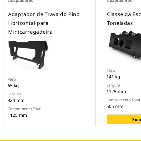
Adaptadores
Adaptadores
Adaptador de Trava do Pino
Classe da Esc
Horizontal para
Toneladas
Minicarregadeira
Peso
141 kg
Peso
65 kg
Largura
1125 mm
Largura
324 mm
Comprimento Total
505 mm
Comprimento Total
1125 mm
Exib