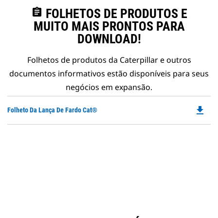
assignment
FOLHETOS DE PRODUTOS E
MUITO MAIS PRONTOS PARA
DOWNLOAD!
Folhetos de produtos da Caterpillar e outros
documentos informativos estão disponíveis para seus
negócios em expansão.
file_download
Do
Folheto Da Lança De Fardo Cat®
P
O
in
a
N
Ta