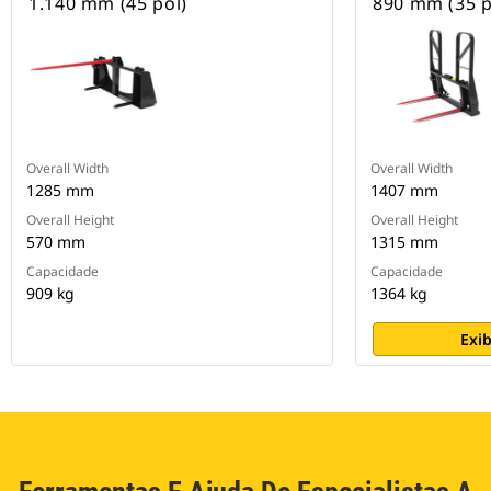
1.140 mm (45 pol)
890 mm (35 p
Overall Width
Overall Width
1285 mm
1407 mm
Overall Height
Overall Height
570 mm
1315 mm
Capacidade
Capacidade
909 kg
1364 kg
Exib