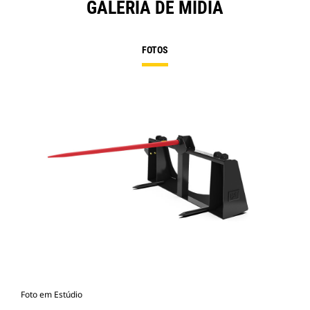
GALERIA DE MÍDIA
FOTOS
Foto em Estúdio
Vist