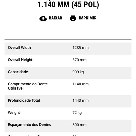
1.140 MM (45 POL)
cloud_download
print
BAIXAR
IMPRIMIR
Overall Width
1285 mm
Overall Height
570 mm
Capacidade
909 kg
Comprimento do Dente
1140 mm
Utilizável
Profundidade Total
1443 mm
Weight
72 kg
Espaçamento dos Dentes
800 mm