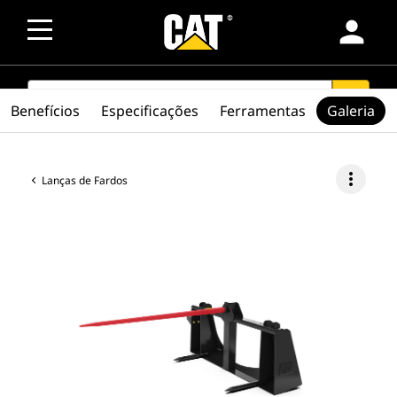
person
SEARCH
search
Benefícios
Especificações
Ferramentas
Galeria
more_vert
Lanças de Fardos