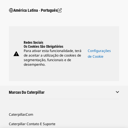
América Latina ‧ Português
Redes Sociais
Os Cookies São Obrigatórios
Para ativar esta funcionalidade, terá
Configurações
warning
de aceitar a utilização de cookies de
de Cookie
segmentação, funcionais e de
desempenho.
Marcas Da Caterpillar
Caterpillar.com
Caterpillar Contato E Suporte