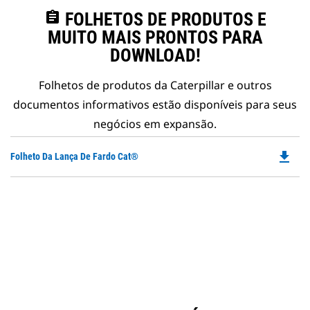
assignment
FOLHETOS DE PRODUTOS E
MUITO MAIS PRONTOS PARA
DOWNLOAD!
Folhetos de produtos da Caterpillar e outros
documentos informativos estão disponíveis para seus
negócios em expansão.
file_download
Do
Folheto Da Lança De Fardo Cat®
P
O
in
a
N
Ta