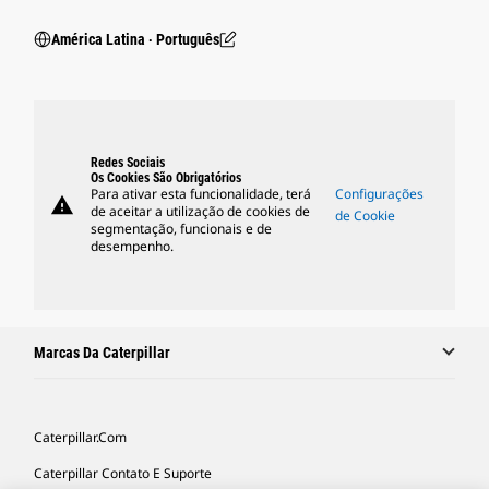
América Latina ‧ Português
Redes Sociais
Os Cookies São Obrigatórios
Para ativar esta funcionalidade, terá
Configurações
warning
de aceitar a utilização de cookies de
de Cookie
segmentação, funcionais e de
desempenho.
Marcas Da Caterpillar
Caterpillar.com
Caterpillar Contato E Suporte