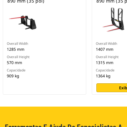
890 mm (35 pol)
890 mm (35 p
Overall Width
Overall Width
1285 mm
1407 mm
Overall Height
Overall Height
570 mm
1315 mm
Capacidade
Capacidade
909 kg
1364 kg
Exib