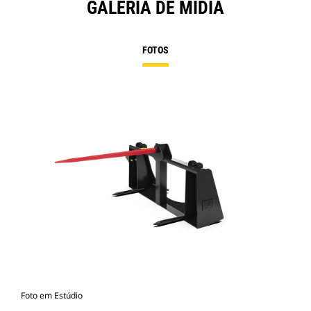
GALERIA DE MÍDIA
FOTOS
Foto em Estúdio
Vist