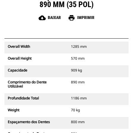
890 MM (35 POL)
cloud_download
print
BAIXAR
IMPRIMIR
Overall Width
1285 mm
Overall Height
570 mm
Capacidade
909 kg
Comprimento do Dente
890 mm
Utilizável
Profundidade Total
1186 mm
Weight
70 kg
Espaçamento dos Dentes
800 mm