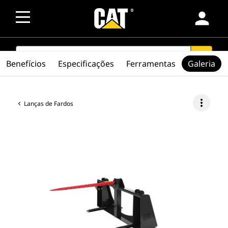
person
SEARCH
search
Benefícios
Especificações
Ferramentas
Galeria
more_vert
Lanças de Fardos