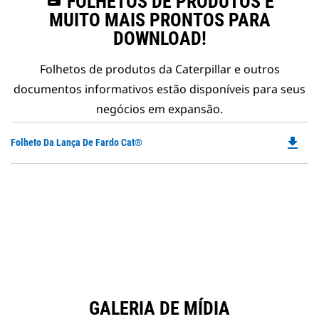
FOLHETOS DE PRODUTOS E
MUITO MAIS PRONTOS PARA
DOWNLOAD!
Folhetos de produtos da Caterpillar e outros
documentos informativos estão disponíveis para seus
negócios em expansão.
file_download
Do
Folheto Da Lança De Fardo Cat®
P
O
in
a
N
Ta
GALERIA DE MÍDIA