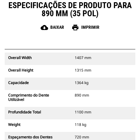
ESPECIFICAÇÕES DE PRODUTO PARA
890 MM (35 POL)
cloud_download
print
BAIXAR
IMPRIMIR
Overall Width
1407 mm
Overall Height
1315 mm
Capacidade
1364 kg
Comprimento do Dente
890 mm
Utilizável
Profundidade Total
1100 mm
Weight
118 kg
Espaçamento dos Dentes
720 mm