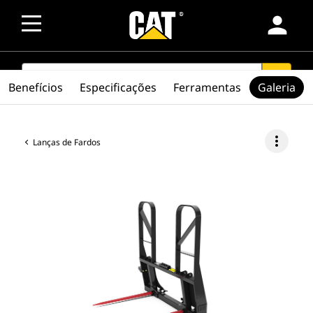
person
SEARCH
search
Benefícios
Especificações
Ferramentas
Galeria
more_vert
Lanças de Fardos