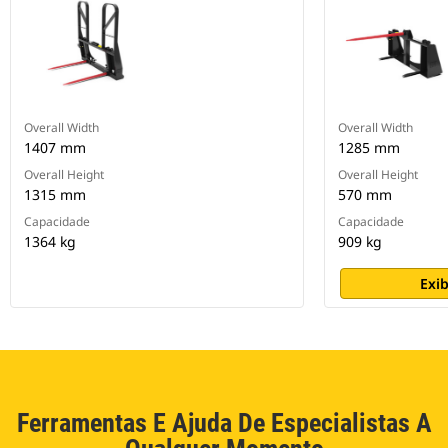
Overall Width
Overall Width
1407 mm
1285 mm
Overall Height
Overall Height
1315 mm
570 mm
Capacidade
Capacidade
1364 kg
909 kg
Exib
Ferramentas E Ajuda De Especialistas A