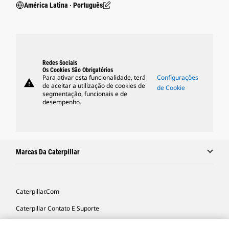
América Latina ‧ Português
Redes Sociais
Os Cookies São Obrigatórios
Para ativar esta funcionalidade, terá
Configurações
warning
de aceitar a utilização de cookies de
de Cookie
segmentação, funcionais e de
desempenho.
Marcas Da Caterpillar
Caterpillar.com
Caterpillar Contato E Suporte
Minhas Preferências De Marketing