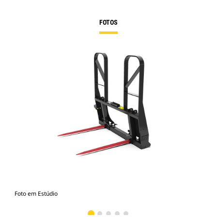
FOTOS
Foto em Estúdio
Vist