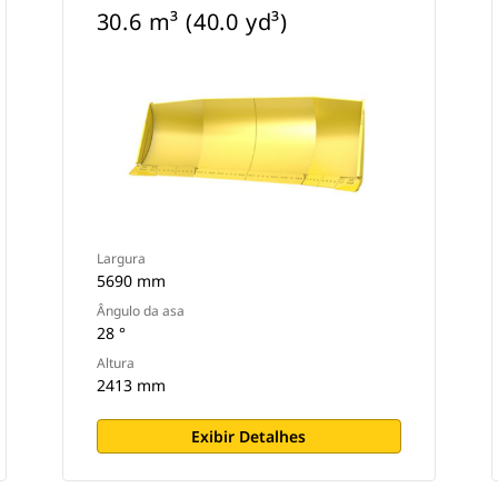
30.6 m³ (40.0 yd³)
Largura
5690 mm
Ângulo da asa
28 °
Altura
2413 mm
Exibir Detalhes