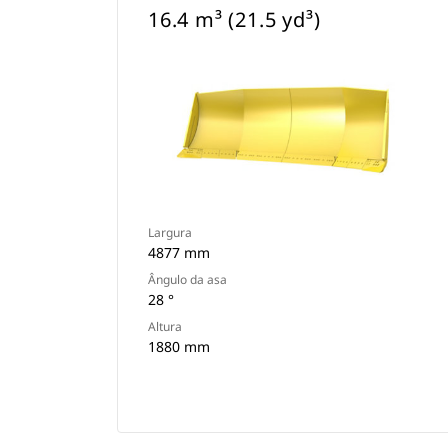
16.4 m³ (21.5 yd³)
Largura
4877 mm
Ângulo da asa
28 °
Altura
1880 mm