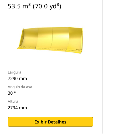
53.5 m³ (70.0 yd³)
Largura
7290 mm
Ângulo da asa
30 °
Altura
2794 mm
Exibir Detalhes