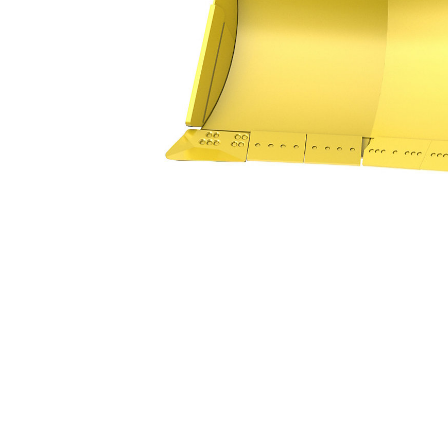
16.4 M³ (21.5 Yd³)
Ben
Alterar Modelo