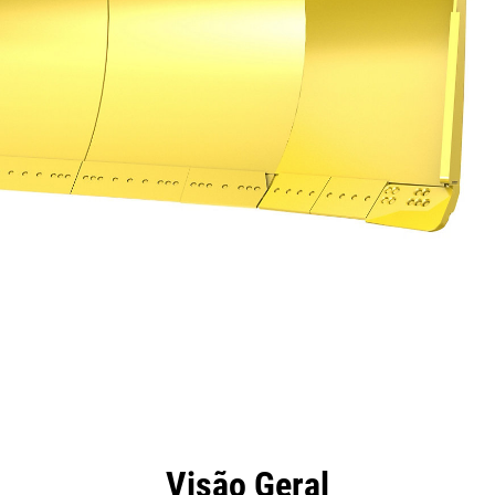
efícios
Especificações
Ferramentas
Galeria
Visão Geral