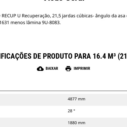
 RECUP U Recuperação, 21,5 jardas cúbicas- ângulo da asa
-1631 menos lâmina 9U-8083.
FICAÇÕES DE PRODUTO PARA 16.4 M³ (21
cloud_download
print
BAIXAR
IMPRIMIR
4877 mm
28 °
1880 mm