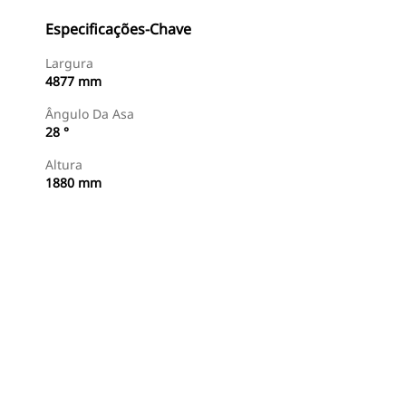
Especificações-Chave
Largura
4877 mm
Ângulo Da Asa
28 °
Altura
1880 mm
Encontrar Revendedor
Consulte O Preço