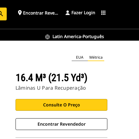
Fazer Login
place
apps
Encontrar Revendedor
arch
Latin America-Português
EUA
Métrica
16.4 M³ (21.5 Yd³)
Lâminas U Para Recuperação
Consulte O Preço
Encontrar Revendedor