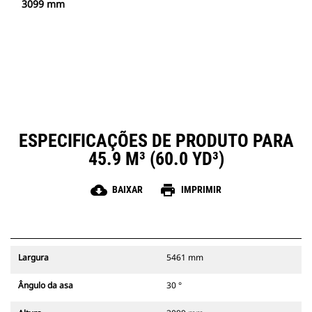
3099 mm
ESPECIFICAÇÕES DE PRODUTO PARA
45.9 M³ (60.0 YD³)
cloud_download
print
BAIXAR
IMPRIMIR
Largura
5461 mm
Ângulo da asa
30 °