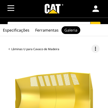
person
SEARCH
search
Especificações
Ferramentas
Galeria
more_vert
Lâminas U para Cavaco de Madeira