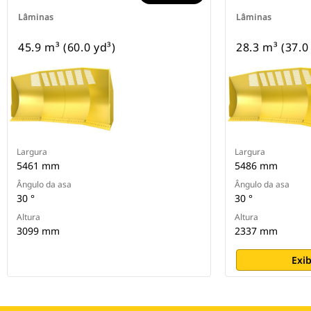
Lâminas
Lâminas
45.9 m³ (60.0 yd³)
28.3 m³ (37.0
Largura
Largura
5461 mm
5486 mm
Ângulo da asa
Ângulo da asa
30 °
30 °
Altura
Altura
3099 mm
2337 mm
Exib