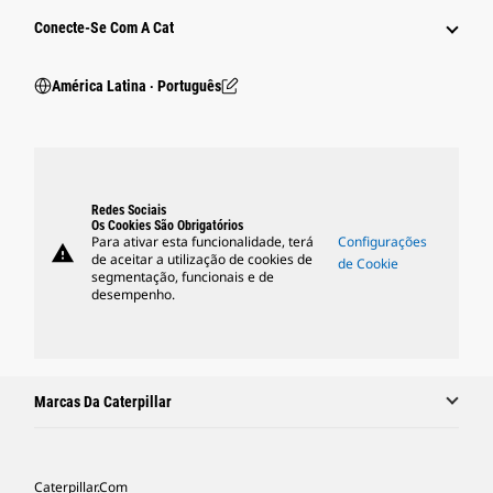
Conecte-Se Com A Cat
América Latina ‧ Português
Redes Sociais
Os Cookies São Obrigatórios
Para ativar esta funcionalidade, terá
Configurações
warning
de aceitar a utilização de cookies de
de Cookie
segmentação, funcionais e de
desempenho.
Marcas Da Caterpillar
Caterpillar.com