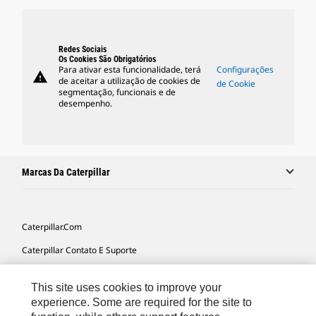
Redes Sociais
Os Cookies São Obrigatórios
Para ativar esta funcionalidade, terá
Configurações
warning
de aceitar a utilização de cookies de
de Cookie
segmentação, funcionais e de
desempenho.
Marcas Da Caterpillar
Caterpillar.com
Caterpillar Contato E Suporte
Minhas Preferências De Marketing
This site uses cookies to improve your
Mapa Do Local
experience. Some are required for the site to