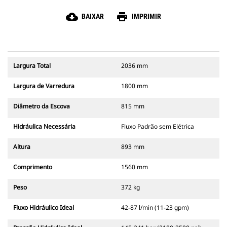
cloud_download
print
BAIXAR
IMPRIMIR
Largura Total
2036 mm
Largura de Varredura
1800 mm
Diâmetro da Escova
815 mm
Hidráulica Necessária
Fluxo Padrão sem Elétrica
Altura
893 mm
Comprimento
1560 mm
Peso
372 kg
Fluxo Hidráulico Ideal
42-87 l/min (11-23 gpm)