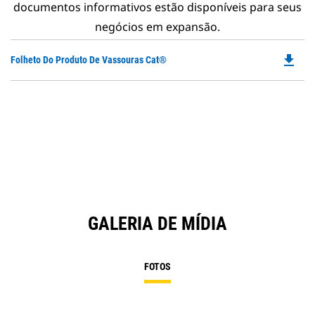
documentos informativos estão disponíveis para seus
negócios em expansão.
file_download
Do
Folheto Do Produto De Vassouras Cat®
P
O
in
a
N
Ta
GALERIA DE MÍDIA
FOTOS