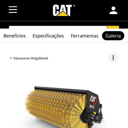
person
SEARCH
search
Benefícios
Especificações
Ferramentas
Galeria
more_vert
Vassouras Anguláveis