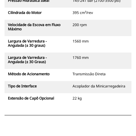
Pressão Hidráulica Ideal
145-241 bar (2100-3500 psi)
Cilindrada do Motor
395 cm³/rev
Velocidade da Escova em Fluxo
200 rpm
Máximo
Largura de Varredura -
1560 mm
Angulada (± 30 graus)
Largura de Varredura -
1760 mm
Angulada (± 30 Graus)
Método de Acionamento
Transmissão Direta
Tipo de Interface
Acoplador da Minicarregadeira
Extensão de Capô Opcional
22 kg