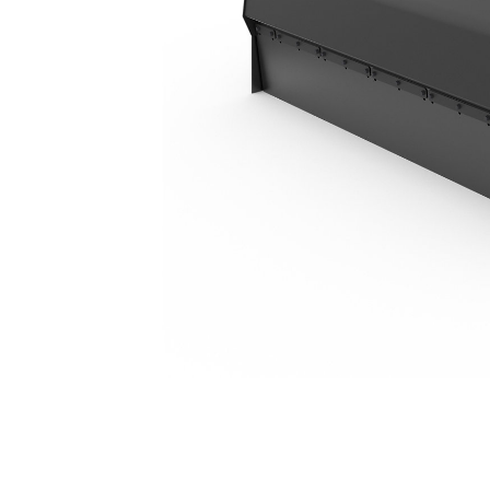
BU118
Ben
Alterar Modelo