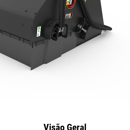
efícios
Especificações
Ferramentas
Galeria
Visão Geral