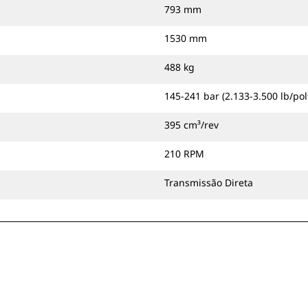
793 mm
1530 mm
488 kg
145-241 bar (2.133-3.500 lb/pol
395 cm³/rev
210 RPM
Transmissão Direta