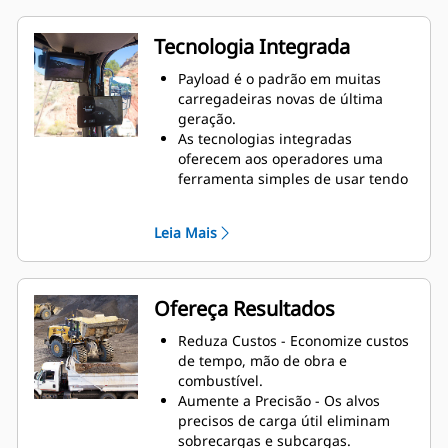
Tecnologia Integrada
Payload é o padrão em muitas
carregadeiras novas de última
geração.
As tecnologias integradas
oferecem aos operadores uma
ferramenta simples de usar tendo
em vista uma carga precisa.
Os recursos do Assistente
Leia Mais
Integrado possibilitam a
automação de algumas operações
tendo em vista ainda mais
eficiência e produtividade.
Ofereça Resultados
O Payload pode ser atualizado
para o Advanced Payload tendo
Reduza Custos - Economize custos
em vista ainda mais capacidade e
de tempo, mão de obra e
recursos.
combustível.
OBSERVAÇÃO: As tecnologias
Aumente a Precisão - Os alvos
Payload não têm comercialização
precisos de carga útil eliminam
legalmente aceita.
sobrecargas e subcargas.