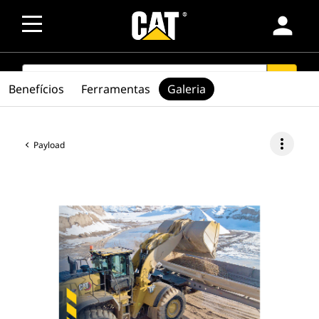
person
SEARCH
search
Benefícios
Ferramentas
Galeria
more_vert
Payload