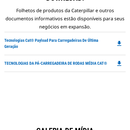
Folhetos de produtos da Caterpillar e outros
documentos informativos estão disponíveis para seus
negócios em expansão.
Do
Tecnologias Cat® Payload Para Carregadeiras De Última
file_download
P
Geração
O
in
file_download
Do
TECNOLOGIAS DA PÁ-CARREGADEIRA DE RODAS MÉDIA CAT®
a
P
N
O
Ta
in
a
N
Ta