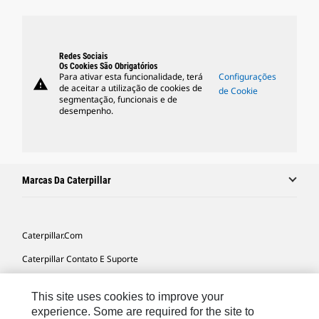
Redes Sociais
Os Cookies São Obrigatórios
Para ativar esta funcionalidade, terá
Configurações
warning
de aceitar a utilização de cookies de
de Cookie
segmentação, funcionais e de
desempenho.
Marcas Da Caterpillar
Caterpillar.com
Caterpillar Contato E Suporte
Minhas Preferências De Marketing
This site uses cookies to improve your
Mapa Do Local
experience. Some are required for the site to