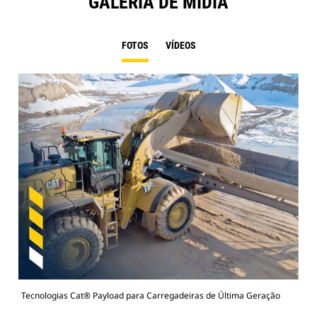
GALERIA DE MÍDIA
FOTOS
VÍDEOS
Tecnologias Cat® Payload para Carregadeiras de Última Geração
Cat