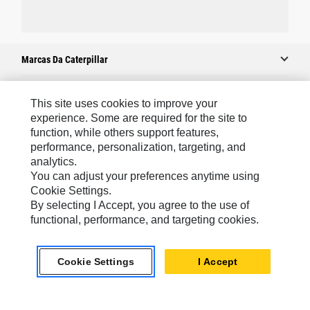
Marcas Da Caterpillar
This site uses cookies to improve your
Caterpillar.com
experience. Some are required for the site to
function, while others support features,
Caterpillar Contato E Suporte
performance, personalization, targeting, and
Minhas Preferências De Marketing
analytics.
You can adjust your preferences anytime using
Mapa Do Local
Cookie Settings.
Cookie Settings
By selecting I Accept, you agree to the use of
functional, performance, and targeting cookies.
Legal
Privacidade
Cookie Settings
I Accept
South America -
© 2026 Caterpillar. Todos os direitos