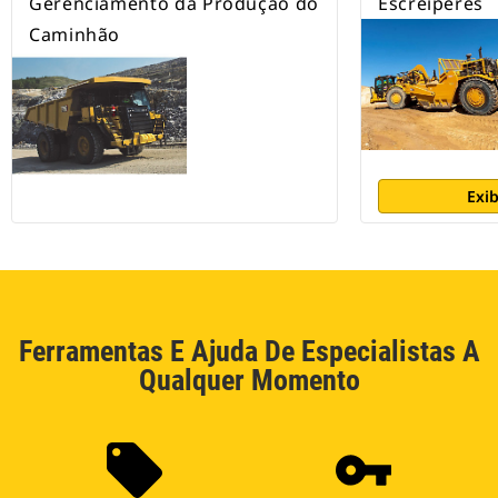
Gerenciamento da Produção do
Escrêiperes
Caminhão
Exib
Ferramentas E Ajuda De Especialistas A
Qualquer Momento