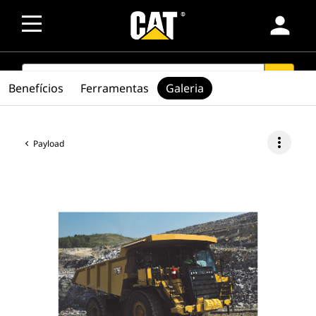
person
SEARCH
search
Benefícios
Ferramentas
Galeria
more_vert
Payload