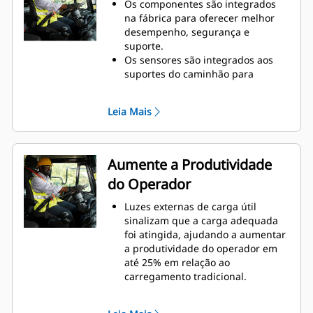
Os componentes são integrados
na fábrica para oferecer melhor
desempenho, segurança e
suporte.
Os sensores são integrados aos
suportes do caminhão para
aumentar a precisão e a
produtividade do carregamento.
Leia Mais
Luzes de sinalização externas
opcionais vêm instaladas em todos
os quatro cantos da máquina para
facilitar a visibilidade.
Aumente a Produtividade
A tela intuitiva da máquina
do Operador
permite uma exibição simplificada
e uma navegação mais rápida.
Luzes externas de carga útil
Os componentes integrados no
sinalizam que a carga adequada
caminhão garantem vida útil longa
foi atingida, ajudando a aumentar
e controle confiável.
a produtividade do operador em
O Payload com TPMS (Truck
até 25% em relação ao
Payload Management System,
carregamento tradicional.
Sistema de Gerenciamento da
Ajude os operadores experientes a
Carga Útil do Caminhão) é
trabalhar de modo mais produtivo
integrado ao VisionLink™ e