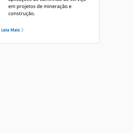
em projetos de mineração e
construção.
O uso de um chassi simples do
caminhão fora-de-estrada fornece
Leia Mais
uma solução ideal para o
fornecimento de combustível e de
lubrificação para manutenção
preventiva para a frota de máquinas
do local do cliente.
A Caterpillar trabalha com OEMs do
mundo inteiro para combinar a
máquina apropriada de chassi
simples com a aplicação do
caminhão de serviço, tudo por meio
do revendedor Cat local, a fim de
oferecer a melhor solução para os
negócios dos clientes.