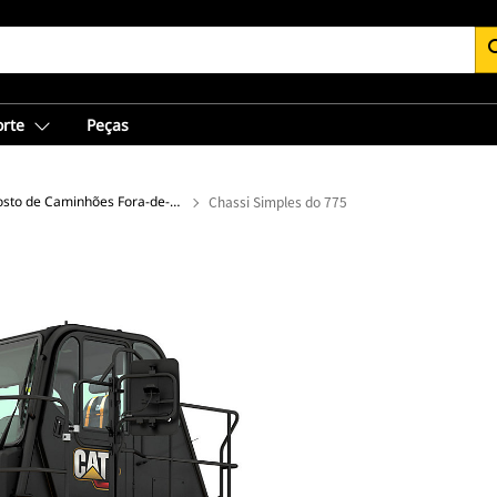
se
orte
Peças
Chassi Exposto de Caminhões Fora-de-Estrada
Chassi Simples do 775