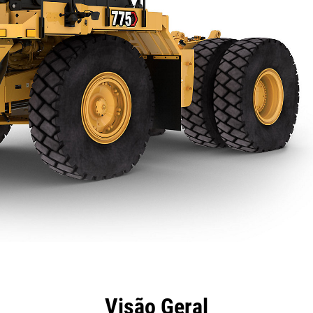
efícios
Especificações
Ferramentas
Galeria
Visão Geral