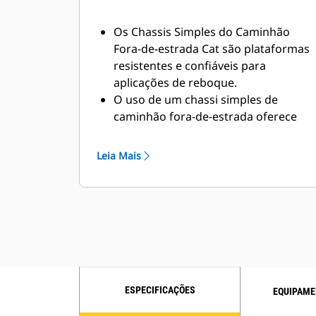
Os Chassis Simples do Caminhão
Fora-de-estrada Cat são plataformas
resistentes e confiáveis para
aplicações de reboque.
O uso de um chassi simples de
caminhão fora-de-estrada oferece
uma solução ideal para reboques de
equipamento e de basculamento
Leia Mais
traseiro.
A Caterpillar trabalha com OEMs do
mundo inteiro para combinar a
máquina apropriada de chassi
simples com a aplicação do
caminhão de reboque, tudo por
meio do revendedor Cat local, a fim
de oferecer a melhor solução para
ESPECIFICAÇÕES
EQUIPAME
os negócios dos clientes.