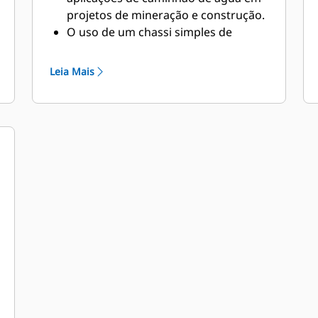
projetos de mineração e construção.
O uso de um chassi simples de
caminhão fora-de-estrada oferece
uma solução ideal para supressão de
Leia Mais
poeira, construção de estrada,
proteção contra incêndio, além de
outras aplicações.
A Caterpillar trabalha com OEMs do
mundo inteiro para combinar a
máquina apropriada de chassi
simples com a aplicação do
caminhão de água, tudo por meio do
revendedor Cat local, a fim de
oferecer a melhor solução para os
negócios dos clientes.