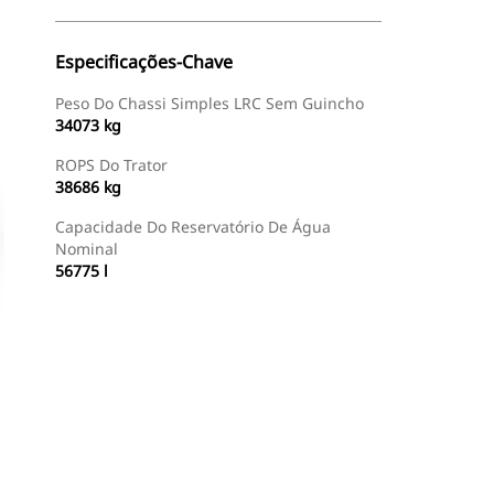
Especificações-Chave
Peso Do Chassi Simples LRC Sem Guincho
34073 kg
ROPS Do Trator
38686 kg
Capacidade Do Reservatório De Água
Nominal
56775 l
Encontrar Revendedor
Consulte O Preço