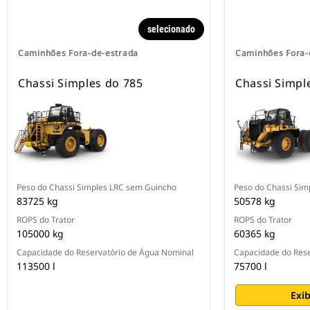
selecionado
Caminhões Fora-de-estrada
Caminhões Fora-
Chassi Simples do 785
Chassi Simple
Peso do Chassi Simples LRC sem Guincho
Peso do Chassi Sim
83725 kg
50578 kg
ROPS do Trator
ROPS do Trator
105000 kg
60365 kg
Capacidade do Reservatório de Água Nominal
Capacidade do Rese
113500 l
75700 l
Exib