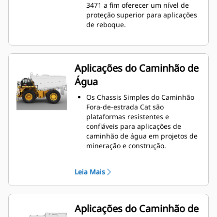
3471 a fim oferecer um nível de
proteção superior para aplicações
de reboque.
Aplicações do Caminhão de
Água
Os Chassis Simples do Caminhão
Fora-de-estrada Cat são
plataformas resistentes e
confiáveis para aplicações de
caminhão de água em projetos de
mineração e construção.
O uso de um chassi simples de
caminhão fora-de-estrada oferece
Leia Mais
uma solução ideal para supressão
de poeira, construção de estrada,
proteção contra incêndio, além de
outras aplicações.
Aplicações do Caminhão de
A Caterpillar trabalha com OEMs