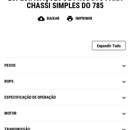
CHASSI SIMPLES DO 785
cloud_download
print
BAIXAR
IMPRIMIR
Expandir Tudo
PESOS
ROPS
ESPECIFICAÇÃO DE OPERAÇÃO
MOTOR
TRANSMISSÃO