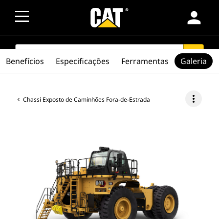
person
SEARCH
search
Benefícios
Especificações
Ferramentas
Galeria
more_vert
Chassi Exposto de Caminhões Fora-de-Estrada