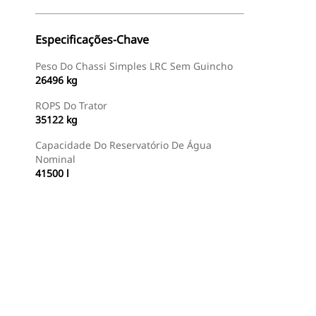
Especificações-Chave
Peso Do Chassi Simples LRC Sem Guincho
26496 kg
ROPS Do Trator
35122 kg
Capacidade Do Reservatório De Água
Nominal
41500 l
Encontrar Revendedor
Consulte O Preço