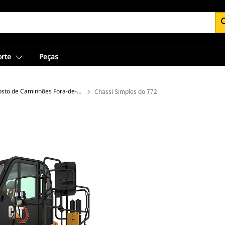
se
orte
Peças
Chassi Exposto de Caminhões Fora-de-Estrada
Chassi Simples do 772