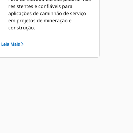
resistentes e confiáveis para
aplicações de caminhão de serviço
em projetos de mineração e
construção.
O uso de um chassi simples do
caminhão fora-de-estrada fornece
Leia Mais
uma solução ideal para o
fornecimento de combustível e de
lubrificação para manutenção
preventiva para a frota de máquinas
do local do cliente.
A Caterpillar trabalha com OEMs do
mundo inteiro para combinar a
máquina apropriada de chassi
simples com a aplicação do
caminhão de serviço, tudo por meio
do revendedor Cat local, a fim de
oferecer a melhor solução para os