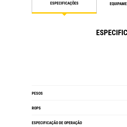
de oferecer a melhor solução para
ESPECIFICAÇÕES
EQUIPAME
os negócios dos clientes.
ESPECIFI
PESOS
ROPS
ESPECIFICAÇÃO DE OPERAÇÃO