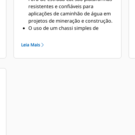
resistentes e confiáveis para
aplicações de caminhão de água em
projetos de mineração e construção.
O uso de um chassi simples de
caminhão fora-de-estrada oferece
uma solução ideal para supressão de
Leia Mais
poeira, construção de estrada,
proteção contra incêndio, além de
outras aplicações.
A Caterpillar trabalha com OEMs do
mundo inteiro para combinar a
máquina apropriada de chassi
simples com a aplicação do
caminhão de água, tudo por meio do
revendedor Cat local, a fim de
oferecer a melhor solução para os
negócios dos clientes.