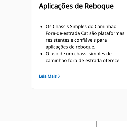
Aplicações de Reboque
Os Chassis Simples do Caminhão
Fora-de-estrada Cat são plataformas
resistentes e confiáveis para
aplicações de reboque.
O uso de um chassi simples de
caminhão fora-de-estrada oferece
uma solução ideal para reboques de
equipamento e de basculamento
Leia Mais
traseiro.
A Caterpillar trabalha com OEMs do
mundo inteiro para combinar a
máquina apropriada de chassi
simples com a aplicação do
caminhão de reboque, tudo por
meio do revendedor Cat local, a fim