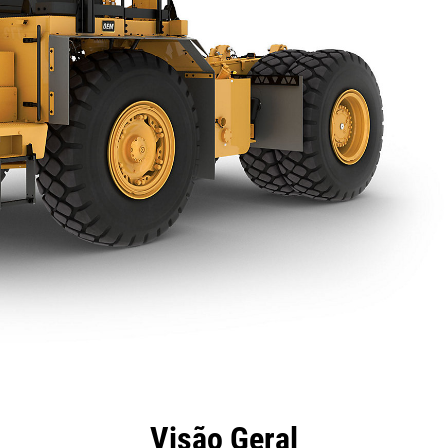
efícios
Especificações
Ferramentas
Galeria
Visão Geral