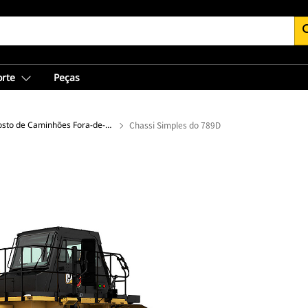
se
orte
Peças
Chassi Exposto de Caminhões Fora-de-Estrada
Chassi Simples do 789D