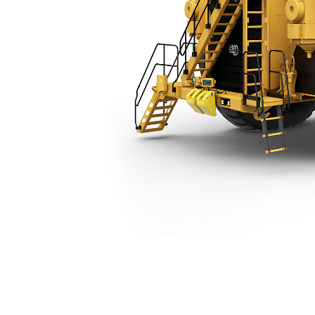
Chassi Simples Do 789D
Ben
Alterar Modelo