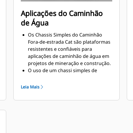
Aplicações do Caminhão
de Água
Os Chassis Simples do Caminhão
Fora-de-estrada Cat são plataformas
resistentes e confiáveis para
aplicações de caminhão de água em
projetos de mineração e construção.
O uso de um chassi simples de
caminhão fora-de-estrada oferece
uma solução ideal para supressão de
Leia Mais
poeira, construção de estrada,
proteção contra incêndio, além de
outras aplicações.
A Caterpillar trabalha com OEMs do
mundo inteiro para combinar a
máquina apropriada de chassi