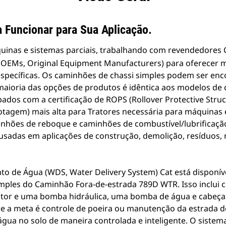
 Funcionar para Sua Aplicação.
quinas e sistemas parciais, trabalhando com revendedores
(OEMs, Original Equipment Manufacturers) para oferecer m
 específicas. Os caminhões de chassi simples podem ser 
 maioria das opções de produtos é idêntica aos modelos de
dos com a certificação de ROPS (Rollover Protective Struc
tagem) mais alta para Tratores necessária para máquinas 
nhões de reboque e caminhões de combustível/lubrificação
usadas em aplicações de construção, demolição, resíduos,
to de Água (WDS, Water Delivery System) Cat está disponí
mples do Caminhão Fora-de-estrada 789D WTR. Isso inclui c
otor e uma bomba hidráulica, uma bomba de água e cabeças
se a meta é controle de poeira ou manutenção da estrada d
 água no solo de maneira controlada e inteligente. O siste