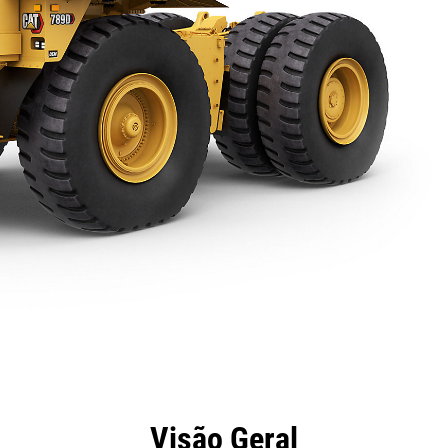
efícios
Especificações
Ferramentas
Galeria
Visão Geral