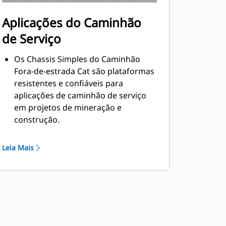
Aplicações do Caminhão
de Serviço
Os Chassis Simples do Caminhão
Fora-de-estrada Cat são plataformas
resistentes e confiáveis para
aplicações de caminhão de serviço
em projetos de mineração e
construção.
O uso de um chassi simples do
caminhão fora-de-estrada fornece
Leia Mais
uma solução ideal para o
fornecimento de combustível e de
lubrificação para manutenção
preventiva para a frota de máquinas
do local do cliente.
A Caterpillar trabalha com OEMs do