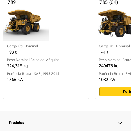
789
785 (04)
Carga Útil Nominal
Carga Útil Nominal
193 t
141 t
Peso Nominal Bruto da Máquina
Peso Nominal Brut
324,318 kg
249476 kg
Potência Bruta - SAE J1995:2014
Potência Bruta - SA
1566 kW
1082 kW
Exib
Produtos