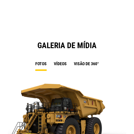
a
N
Ta
GALERIA DE MÍDIA
FOTOS
VÍDEOS
VISÃO DE 360°