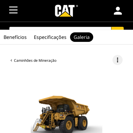
person
SEARCH
search
Benefícios
Especificações
Galeria
more_vert
Caminhões de Mineração