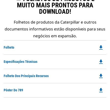
MUITO MAIS PRONTOS PARA
DOWNLOAD!
Folhetos de produtos da Caterpillar e outros
documentos informativos estão disponíveis para seus
negócios em expansão.
file_download
Do
Folheto
P
O
file_download
Do
Especificações Técnicas
in
P
a
O
N
file_download
Do
Folheto Dos Principais Recursos
in
Ta
P
a
O
N
file_download
Do
Pôster Do 789
in
Ta
P
a
O
N
in
Ta