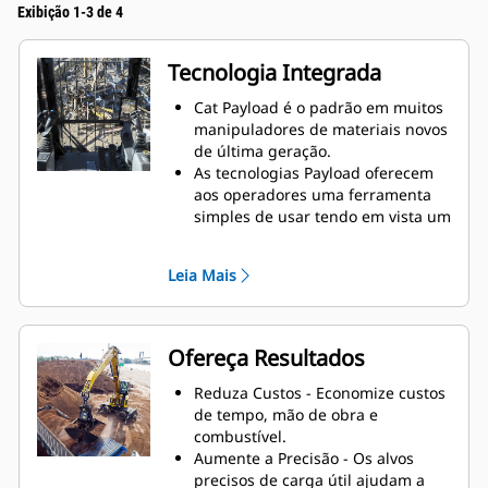
Exibição 1-3 de 4
Tecnologia Integrada
Cat Payload é o padrão em muitos
manipuladores de materiais novos
de última geração.
As tecnologias Payload oferecem
aos operadores uma ferramenta
simples de usar tendo em vista um
carregamento preciso.
Um display de fácil leitura exibe os
Leia Mais
pesos da garra e do caminhão,
enquanto rastreia as contagens de
carga e os movimentos de
material.
Ofereça Resultados
O Cat Payload funciona com uma
ampla gama de acessórios de
Reduza Custos - Economize custos
ferramenta de trabalho, incluindo
de tempo, mão de obra e
garras tipo laranja, garras tipo
combustível.
concha, garras para demoliçãoe
Aumente a Precisão - Os alvos
de separação.
precisos de carga útil ajudam a