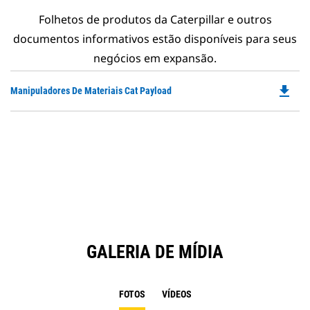
Folhetos de produtos da Caterpillar e outros
documentos informativos estão disponíveis para seus
negócios em expansão.
file_download
Do
Manipuladores De Materiais Cat Payload
P
O
in
a
N
Ta
GALERIA DE MÍDIA
FOTOS
VÍDEOS