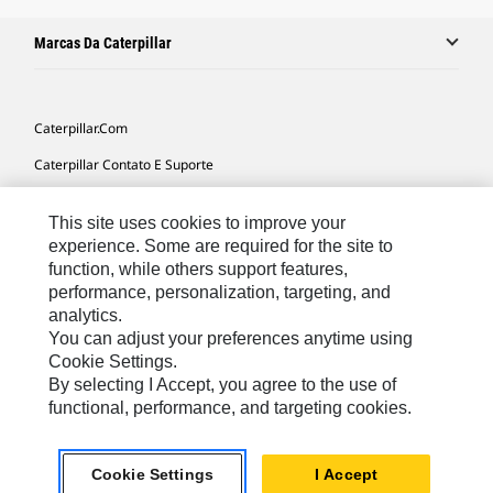
Marcas Da Caterpillar
Caterpillar.com
Caterpillar Contato E Suporte
Minhas Preferências De Marketing
This site uses cookies to improve your
Mapa Do Local
experience. Some are required for the site to
function, while others support features,
Cookie Settings
performance, personalization, targeting, and
Legal
analytics.
You can adjust your preferences anytime using
Privacidade
Cookie Settings.
By selecting I Accept, you agree to the use of
functional, performance, and targeting cookies.
South America -
© 2026 Caterpillar. Todos os direitos
Portuguese
reservados.
Cookie Settings
I Accept