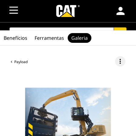
person
SEARCH
search
Benefícios
Ferramentas
Galeria
more_vert
Payload