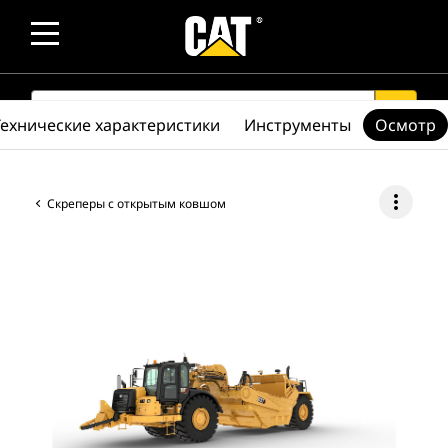
SEARCH
search
Технические характеристики
Инструменты
Осмотр
more_vert
Скреперы с открытым ковшом