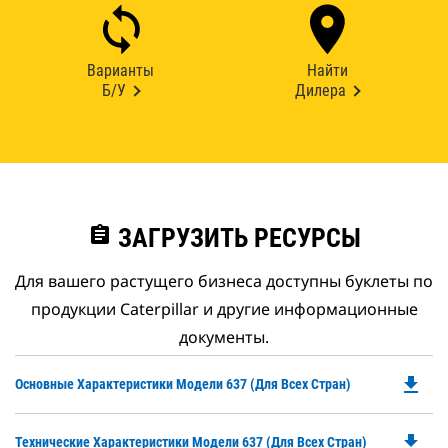
Варианты
Найти
Б/У
Дилера
assignment
ЗАГРУЗИТЬ РЕСУРСЫ
Для вашего растущего бизнеса доступны буклеты по
продукции Caterpillar и другие информационные
документы.
file_download
Do
Основные Характеристики Модели 637 (для Всех Стран)
P
O
file_download
Do
Технические Характеристики Модели 637 (для Всех Стран)
in