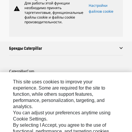
Для работы этой функции
Настройки
warning
необходимо принять
файлов cookie
таргетинговые, функциональные
файлы cookie и файлы cookie
производительности.
Бренды Caterpillar
Caterpillar.com
Связаться С Caterpillar
This site uses cookies to improve your
experience. Some are required for the site to
Карта Сайта
function, while others support features,
performance, personalization, targeting, and
Cookie Settings
analytics.
Юридическая Информация
You can adjust your preferences anytime using
Cookie Settings.
Конфиденциальность Личных Данных
By selecting I Accept, you agree to the use of
functional, performance, and targeting cookies.