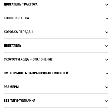
меньшими трудозатратами со
бака, топливным фильтрам
ДВИГАТЕЛЬ ТРАКТОРА
стороны оператора. Машины,
трактора и масляному фильтру
заказанные с системой Sequence
двигателя трактора.
Assist, также оснащаются
КОВШ СКРЕПЕРА
автоматической функцией Cat
Payload.
КОРОБКА ПЕРЕДАЧ
ДВИГАТЕЛЬ
СКОРОСТИ ХОДА ― ОТКЛОНЕНИЕ
ВМЕСТИМОСТЬ ЗАПРАВОЧНЫХ ЕМКОСТЕЙ
РАЗМЕРЫ
БЕЗ ТЯГИ-ТОЛКАНИЯ