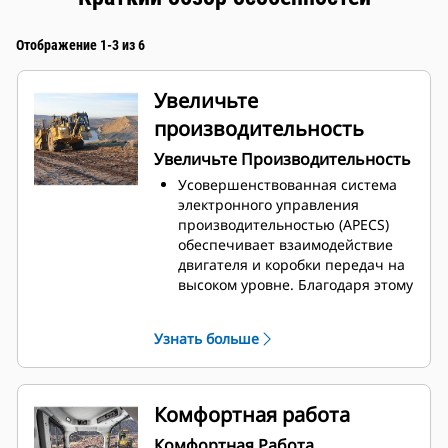
Отображение 1-3 из 6
Увеличьте
производительность
Увеличьте Производительность
Усовершенствованная система
электронного управления
производительностью (APECS)
обеспечивает взаимодействие
двигателя и коробки передач на
высоком уровне. Благодаря этому
взаимодействию мощность и
крутящий момент двигателя
Узнать больше
эффективнее используются
машиной. В конечном итоге
перемещается больше
материала.
Комфортная работа
Задайте необходимую
Комфортная Работа
максимальную скорость с