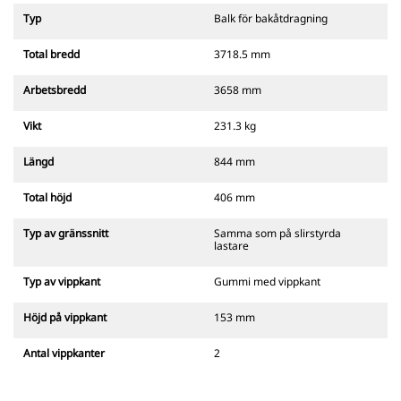
Typ
Balk för bakåtdragning
Total bredd
3718.5 mm
Arbetsbredd
3658 mm
Vikt
231.3 kg
Längd
844 mm
Total höjd
406 mm
Typ av gränssnitt
Samma som på slirstyrda
lastare
Typ av vippkant
Gummi med vippkant
Höjd på vippkant
153 mm
Antal vippkanter
2