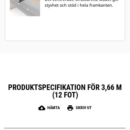
styvhet och stöd i hela framkanten.
PRODUKTSPECIFIKATION FÖR 3,66 M
(12 FOT)
cloud_download
print
HÄMTA
SKRIV UT