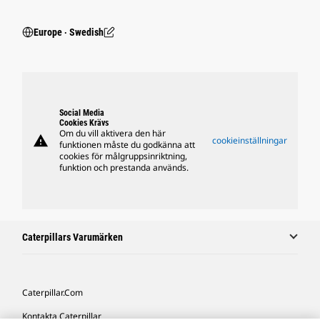
Europe ‧ Swedish
Social Media
Cookies Krävs
Om du vill aktivera den här
warning
cookieinställningar
funktionen måste du godkänna att
cookies för målgruppsinriktning,
funktion och prestanda används.
Caterpillars Varumärken
Caterpillar.com
Kontakta Caterpillar