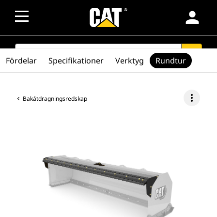
person
SEARCH
search
Fördelar
Specifikationer
Verktyg
Rundtur
more_vert
Bakåtdragningsredskap