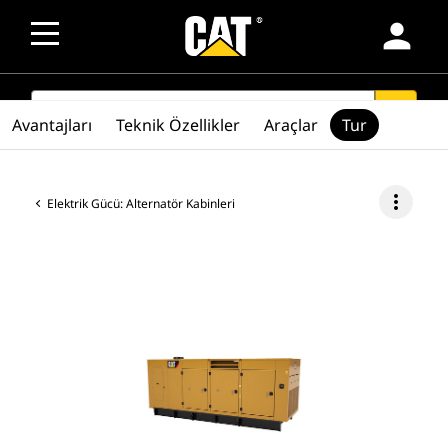
person
SEARCH
search
Avantajları
Teknik Özellikler
Araçlar
Tur
more_vert
Elektrik Gücü: Alternatör Kabinleri