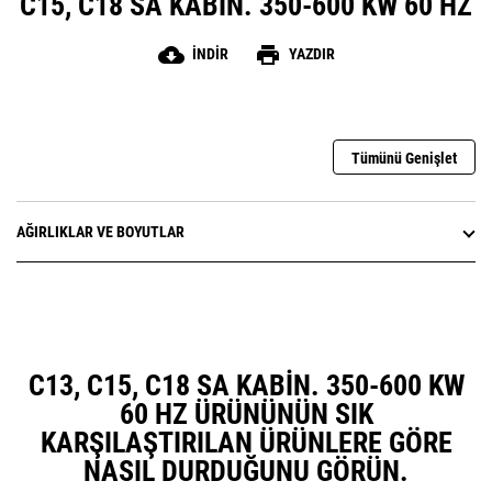
C15, C18 SA KABIN. 350-600 KW 60 HZ
cloud_download
print
İNDIR
YAZDIR
Tümünü Genişlet
AĞIRLIKLAR VE BOYUTLAR
C13, C15, C18 SA KABIN. 350-600 KW
60 HZ ÜRÜNÜNÜN SIK
KARŞILAŞTIRILAN ÜRÜNLERE GÖRE
NASIL DURDUĞUNU GÖRÜN.