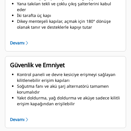
Yana takılan tekli ve çoklu çıkış şalterlerini kabul
eder
İki tarafta üç kapı
Dikey menteşeli kapılar, açmak için 180° dönüşe
olanak tanır ve desteklerle kapıyı tutar
Yağlama yağı ve soğutucu sıvısı tahliye boruları
kabin tabanına dışarıdan bağlanmıştır
Devamı
Radyatör doldurma kapağı
Güvenlik ve Emniyet
Kontrol paneli ve devre kesiciye erişmeyi sağlayan
kilitlenebilir erişim kapıları
Soğutma fanı ve akü şarj alternatörü tamamen
korumalıdır
Yakıt doldurma, yağ doldurma ve aküye sadece kilitli
erişim kapağından erişilebilir
Harici olarak monte edilmiş acil durdurma düğmesi
Emniyet için askı çubuğuyla kaldırmaya göre
Devamı
tasarlanmıştır
Susturucu bölgesine kemirgen giremez