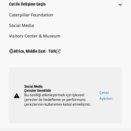
Cat Ile İletişime Geçin
Caterpillar Foundation
Social Media
Visitors Center & Museum
Africa, Middle East ‧ Türk
Social Media
Çerezler Gereklidir
Çerez
warning
Bu özelliği etkinleştirmek için işlevsel
Ayarları
çerezler ile hedefleme ve performans
çerezlerinin kullanımını kabul etmelisiniz.