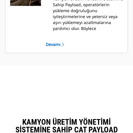
verimli bir şekilde çalışın.
Sahip Payload, operatörlerin
Zamandan, işçilikten, yakıttan ve
yükleme doğruluğunu
malzeme tüketiminden tasarruf
iyileştirmelerine ve yetersiz veya
edin.
aşırı yüklemeyi azaltmalarına
Sistem, operatörlerin hareket
yardımcı olur. Böylece
halinde tartımla daha hassas yük
kaynaklardan tasarruf ederken
hedefleri ve gerçek zamanlı yük
maliyetleri düşürürsünüz.
tahminleri elde etmelerine
Devamı
Sistem, geçişleri azaltarak ve
yardımcı olur.
tamamlama için gereken süreyi
hızlandırarak yeniden işlemeyi ve
yakıt tüketimini en aza indirir.
Hedef ağırlıklara, çevrim sayılarına
ve malzeme hareketine hızlı
erişimle günlük üretkenliği takip
edin.
Çeşitli deneyim seviyelerinden
operatörler, tasarım planını daha
iyi uygulamak için TPMS'ye sahip
Payload'u kullanabilirler.
KAMYON ÜRETIM YÖNETIMI
SISTEMINE SAHIP CAT PAYLOAD