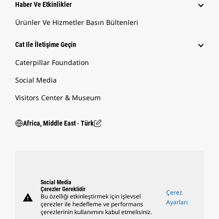
Haber Ve Etkinlikler
Ürünler Ve Hizmetler Basın Bültenleri
Cat Ile İletişime Geçin
Caterpillar Foundation
Social Media
Visitors Center & Museum
Africa, Middle East ‧ Türk
Social Media
Çerezler Gereklidir
Çerez
warning
Bu özelliği etkinleştirmek için işlevsel
Ayarları
çerezler ile hedefleme ve performans
çerezlerinin kullanımını kabul etmelisiniz.