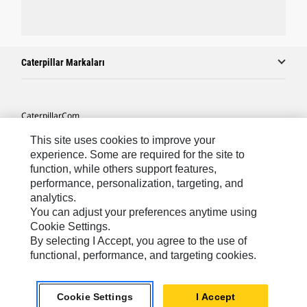
Caterpillar Markaları
Caterpillar.com
Caterpillar Müşteri Hizmetleri Ve Iletişim
This site uses cookies to improve your
experience. Some are required for the site to
Site Haritası
function, while others support features,
performance, personalization, targeting, and
Cookie Settings
analytics.
Yasal
You can adjust your preferences anytime using
Cookie Settings.
Gizlilik
By selecting I Accept, you agree to the use of
functional, performance, and targeting cookies.
Africa, Middle East ‧ Türk
© 2026 Caterpillar. Tüm Hakları Saklıdır.
Cookie Settings
I Accept