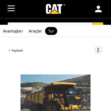
person
SEARCH
search
Avantajları
Araçlar
Tur
more_vert
Payload