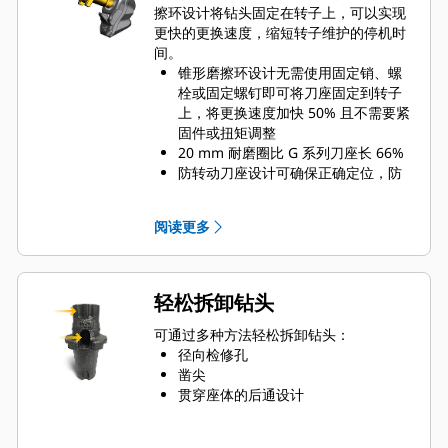
擦环设计将钻头固定在转子上，可以实现
更快的更换速度，缩短转子维护的停机时
间。
锥形磨擦环设计无需使用固定销、螺
栓或固定螺钉即可将刀座固定到转子
上，将更换速度加快 50% 且不需要紧
固件或扭矩调整
20 mm 耐磨圈比 G 系列刀座长 66%
防转动刀座设计可确保正确定位，防
止座体和刀座的磨损
水可通过刀座径向检修孔渗入，协助
阅读更多
钻齿旋转以实现均匀的钻头磨损
刀座可用于安装 20 mm、22 mm 和
25 mm 齿杆尺寸的刀头，满足不同应
用需求
轻松拆卸钻头
可通过多种方法轻松拆卸钻头：
径向检修孔
凿尖
贯穿座体的后通设计