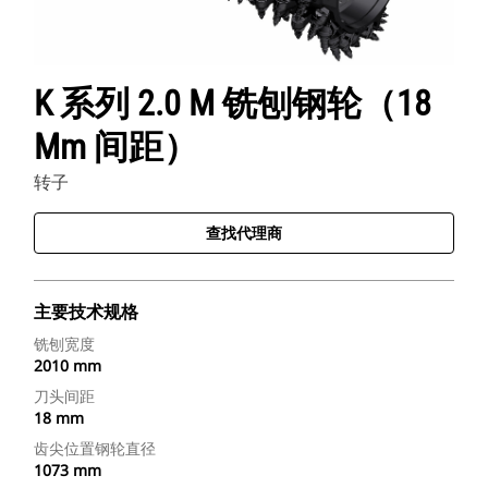
K 系列 2.0 M 铣刨钢轮（18
Mm 间距）
转子
查找代理商
主要技术规格
铣刨宽度
2010 mm
刀头间距
18 mm
齿尖位置钢轮直径
1073 mm