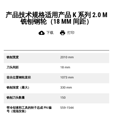
产品技术规格适用产品 K 系列 2.0 M
铣刨钢轮（18 MM 间距）
cloud_download
print
下载
打印
铣刨宽度
2010 mm
刀头间距
18 mm
齿尖位置钢轮直径
1073 mm
铣刨深度（最大）
330 mm
铣刨刀头数量
150
带冷却液和工具的转子总成 PN 编
559-1544
号（现场安装）