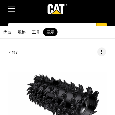
SEARCH
search
优点
规格
工具
展示
more_vert
转子