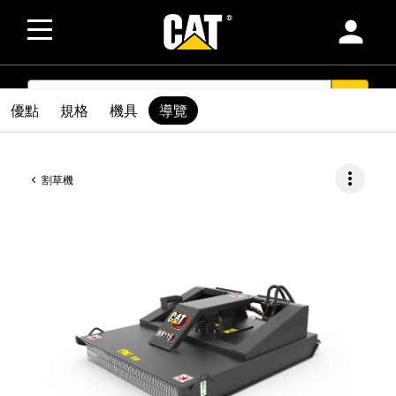
person
SEARCH
search
優點
規格
機具
導覽
more_vert
割草機