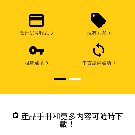
費用試算程式
現有方案
租賃選項
中古設備選項
assignment
產品手冊和更多內容可隨時下
載！