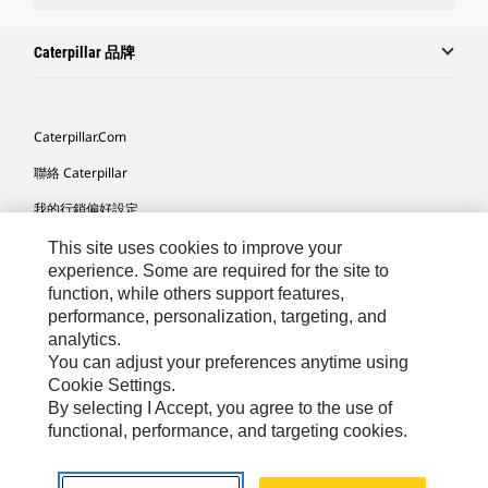
Caterpillar 品牌
Caterpillar.com
聯絡 Caterpillar
我的行銷偏好設定
網站地圖
This site uses cookies to improve your
experience. Some are required for the site to
Cookie Settings
function, while others support features,
performance, personalization, targeting, and
法律
analytics.
隱私權
You can adjust your preferences anytime using
Cookie Settings.
關於 Cat
By selecting I Accept, you agree to the use of
functional, performance, and targeting cookies.
TW - Chinese
© 2026 Caterpillar. All Rights Reserved.