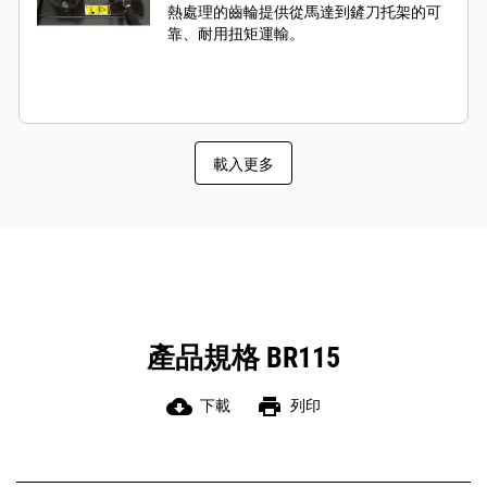
熱處理的齒輪提供從馬達到鏟刀托架的可
靠、耐用扭矩運輸。
載入更多
產品規格 BR115
cloud_download
print
下載
列印