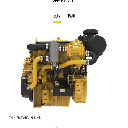
照片
视频
C4.4 船用辅助发动机
C4