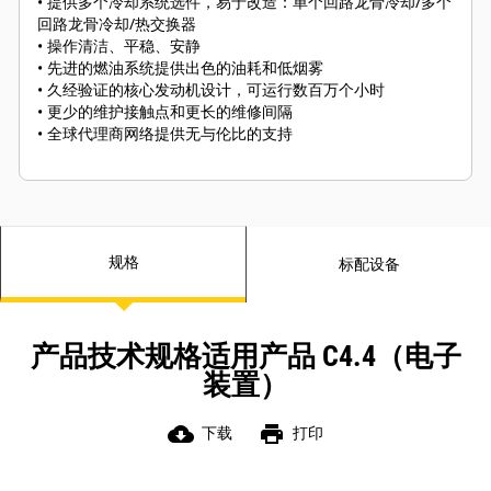
• 提供多个冷却系统选件，易于改造：单个回路龙骨冷却/多个
回路龙骨冷却/热交换器
• 操作清洁、平稳、安静
• 先进的燃油系统提供出色的油耗和低烟雾
• 久经验证的核心发动机设计，可运行数百万个小时
• 更少的维护接触点和更长的维修间隔
• 全球代理商网络提供无与伦比的支持
规格
标配设备
产品技术规格适用产品 C4.4（电子
装置）
cloud_download
print
下载
打印