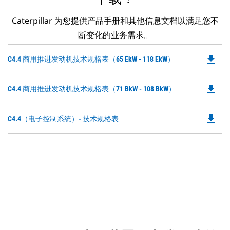
Caterpillar 为您提供产品手册和其他信息文档以满足您不
断变化的业务需求。
file_download
Do
C4.4 商用推进发动机技术规格表（65 EkW - 118 EkW）
P
O
file_download
Do
C4.4 商用推进发动机技术规格表（71 BkW - 108 BkW）
in
P
a
O
N
file_download
Do
C4.4（电子控制系统）- 技术规格表
in
Ta
P
a
O
N
in
Ta
a
N
Ta