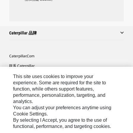
Caterpillar 品牌
Caterpillar.com
联系 Caterpillar
我的营销首选项
This site uses cookies to improve your
experience. Some are required for the site to
站点地图
function, while others support features,
performance, personalization, targeting, and
Cookie Settings
analytics.
法律
You can adjust your preferences anytime using
Cookie Settings.
隐私
By selecting I Accept, you agree to the use of
functional, performance, and targeting cookies.