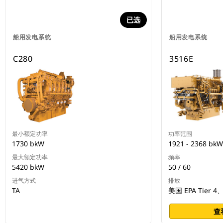
已选
船用发电系统
船用发电系统
C280
3516E
最小额定功率
功率范围
1730 bkW
1921 - 2368 bkW
最大额定功率
频率
5420 bkW
50 / 60
进气方式
排放
TA
美国 EPA Tier 4、I
查