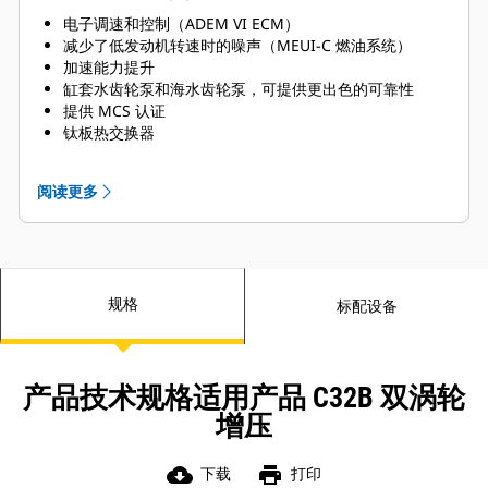
电子调速和控制（ADEM VI ECM）
减少了低发动机转速时的噪声（MEUI-C 燃油系统）
加速能力提升
缸套水齿轮泵和海水齿轮泵，可提供更出色的可靠性
提供 MCS 认证
钛板热交换器
提供左右维修侧选件
阅读更多
规格
标配设备
产品技术规格适用产品 C32B 双涡轮
增压
cloud_download
print
下载
打印