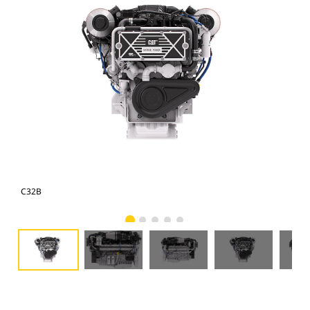
C32B
C3