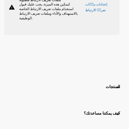
ملفات تعريف الارتباط مطلوبة
إعدادات ملٝات
لتمكين هذه الميزة، يجب عليك قبول
warning
استخدام ملفات تعريف الارتباط الخاصة
تعريٝ الارتباط
بالاستهداف والأداء وملفات تعريف الارتباط
الوظيفية.
المنتجات
كيف يمكننا مساعدتك؟