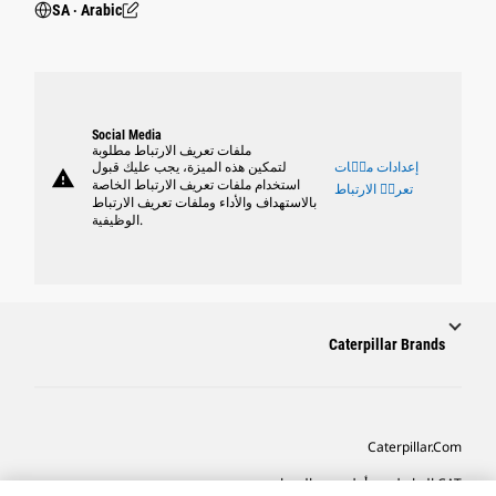
SA ‧ Arabic
Social Media
ملفات تعريف الارتباط مطلوبة
إعدادات ملٝات
لتمكين هذه الميزة، يجب عليك قبول
warning
استخدام ملفات تعريف الارتباط الخاصة
تعريٝ الارتباط
بالاستهداف والأداء وملفات تعريف الارتباط
الوظيفية.
Caterpillar Brands
Caterpillar.com
CAT التواصل من أجل خدمة المعدات ودعم