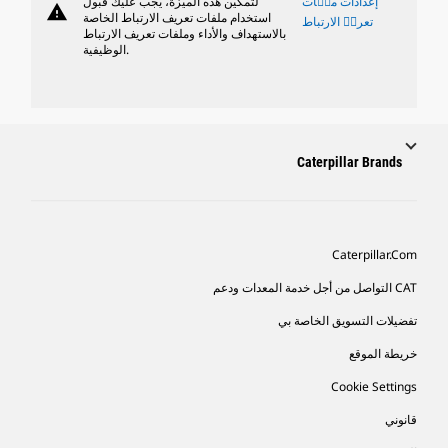
إعدادات ملٝات
لتمكين هذه الميزة، يجب عليك قبول
warning
استخدام ملفات تعريف الارتباط الخاصة
تعريٝ الارتباط
بالاستهداف والأداء وملفات تعريف الارتباط
الوظيفية.
Caterpillar Brands
Caterpillar.com
CAT التواصل من أجل خدمة المعدات ودعم
تفضيلات التسويق الخاصة بي
خريطة الموقع
Cookie Settings
قانوني