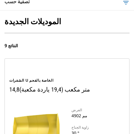
تصفية حسب
filter_list
الموديلات الجديدة
9 النتائج
الشفرات U الخاصة بالفحم
14,8متر مكعب (19,4 ياردة مكعبة)
العرض
4902 مم
زاوية الجناح
30 °