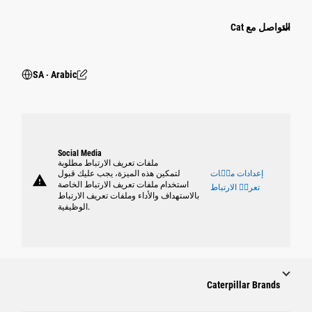
التواصل مع Cat
SA ‧ Arabic
Social Media
ملفات تعريف الارتباط مطلوبة
إعدادات ملٝات
لتمكين هذه الميزة، يجب عليك قبول
warning
استخدام ملفات تعريف الارتباط الخاصة
تعريٝ الارتباط
بالاستهداف والأداء وملفات تعريف الارتباط
الوظيفية.
Caterpillar Brands