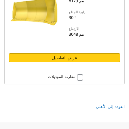
8179 مم
زاوية الجناح
30 °
الارتفاع
3048 مم
عرض التفاصيل
مقارنة الموديلات
العودة إلى الأعلى