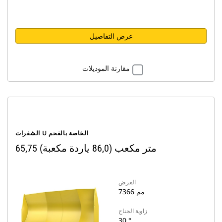
عرض التفاصيل
مقارنة الموديلات
الشفرات U الخاصة بالفحم
65,75 متر مكعب (86,0 ياردة مكعبة)
العرض
7366 مم
زاوية الجناح
30 °