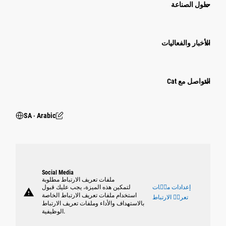
حلول الصناعة
الأخبار والفعاليات
التواصل مع Cat
SA ‧ Arabic
Social Media
ملفات تعريف الارتباط مطلوبة
إعدادات ملٝات
لتمكين هذه الميزة، يجب عليك قبول
warning
استخدام ملفات تعريف الارتباط الخاصة
تعريٝ الارتباط
بالاستهداف والأداء وملفات تعريف الارتباط
الوظيفية.