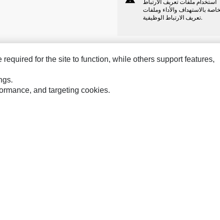
استخدام ملفات تعريف الارتباط
خاصة بالاستهداف والأداء وملفات
تعريف الارتباط الوظيفية.
equired for the site to function, while others support features,
ngs.
rformance, and targeting cookies.
ines
Perkins
Hindustan
 Gas
Progress Rail
MaK
rain
SEM
MWM
tems
VisionLink
لخصوصية
قانوني
Cookie Settings
خريطة الموقع
تفضيلات التسويق الخاصة بي
CAT التواصل من أج
© 2026 Caterpillar. كل الحقوق محفوظة
Arabic