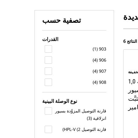
ديدة
تصفية حسب
القدرات
6 النتائج
903 (1)
906 (4)
907 (4)
خفيفة
1,0 م3 (1,3 ياردة3)، قارنة
908 (4)
يور
بَّت
نوع الوصلة البينية
مير
قارنة التوصيل المزوَّدة بسيور
انزلاقية (3)
قارنة التوصيل HPL-V (2)