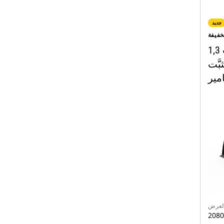
جديد
خفيفة
1,3 م3 (1,7 ياردة3)، تثبيت
بَّت
مير
لعرض