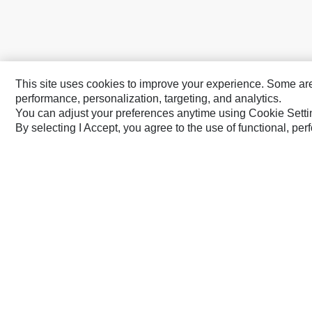
This site uses cookies to improve your experience. Some are r
performance, personalization, targeting, and analytics.
You can adjust your preferences anytime using Cookie Setti
By selecting I Accept, you agree to the use of functional, pe
Solar Turb
SPM Oil &
Turner Powert
Sys
ل خدمة المعدات ودعم
Caterpillar.com
SA-