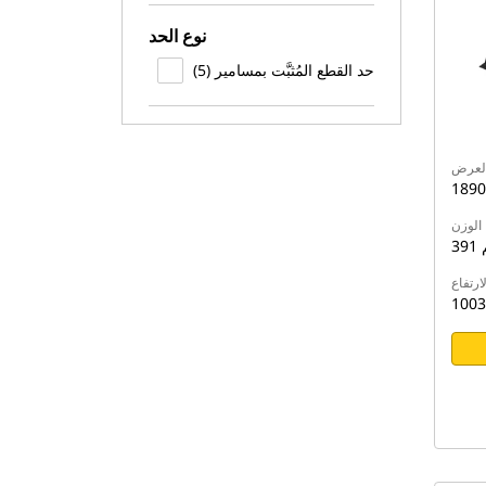
نوع الحد
حد القطع المُثبَّت بمسامير (5)
لعرض
الوزن
م
لارتفاع