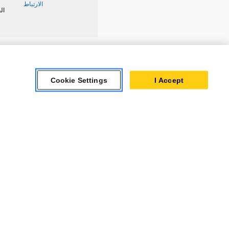
الارتباط
ال
Caterpillar Brands
Cookie Settings
I Accept
Cat Lift Trucks
Cat
Anchor
Cat Financial
AsiaTrak
Cat Reman
FG Wilson
Cat Rentals
ا