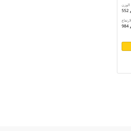
الوزن
م
لارتفاع
م