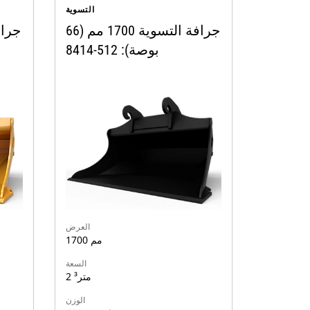
التسوية
جرافة التسوية 1700 مم (66
بوصة): 512-8414
العرض
1700 مم
السعة
2 متر³
الوزن