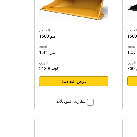
لعرض
العرض
1500 مم
السعة
السعة
1.44 متر³
الوزن
الوزن
م
512.8 كجم
عرض التفاصيل
مقارنة الموديلات