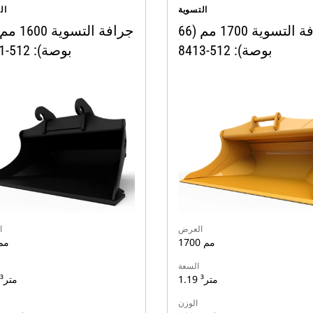
التسوية
ال
جرافة التسوية 1700 مم (66
بوصة): 512-8413
بوصة): 512-8401
العرض
ا
1700 مم
600 م
السعة
1.19 متر³
0.75 متر³
الوزن