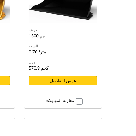
العرض
1600 مم
السعة
0.76 متر³
الوزن
570.9 كجم
عرض التفاصيل
مقارنة الموديلات