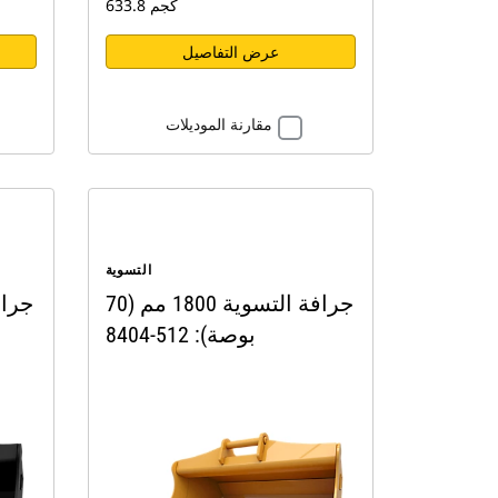
633.8 كجم
عرض التفاصيل
مقارنة الموديلات
التسوية
جرافة التسوية 1800 مم (70
بوصة): 512-8404