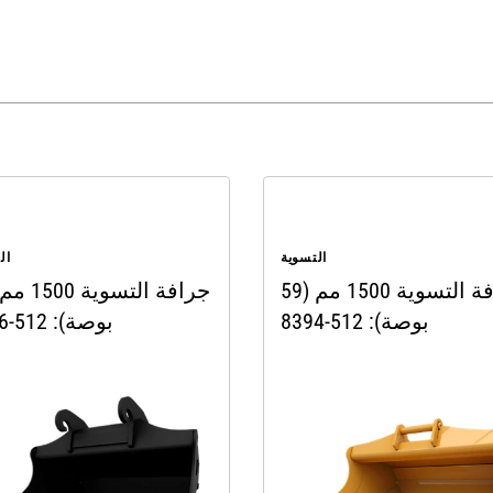
التسوية
ال
جرافة التسوية 1500 مم (59
بوصة): 512-8394
بوصة): 512-8396