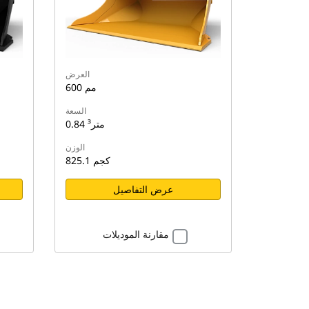
العرض
600 مم
السعة
0.84 متر³
الوزن
825.1 كجم
عرض التفاصيل
مقارنة الموديلات