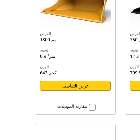
لعرض
العرض
م
1800 مم
السعة
السعة
0.9 متر³
الوزن
الوزن
643 كجم
عرض التفاصيل
مقارنة الموديلات