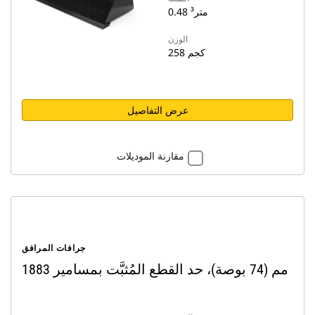
0.48 متر³
الوزن
258 كجم
عرض التفاصيل
مقارنة الموديلات
جرافات المرافق
1883 مم (74 بوصة)، حد القطع المُثبَّت بمسامير