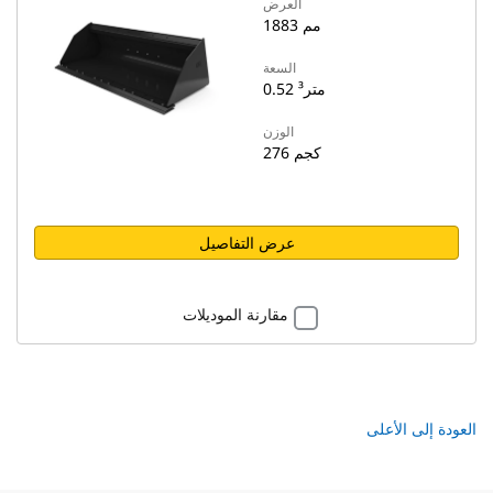
العرض
1883 مم
السعة
0.52 متر³
الوزن
276 كجم
عرض التفاصيل
مقارنة الموديلات
العودة إلى الأعلى