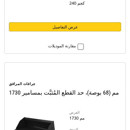
240 كجم
عرض التفاصيل
مقارنة الموديلات
جرافات المرافق
1730 مم (68 بوصة)، حد القطع المُثبَّت بمسامير
العرض
1730 مم
السعة