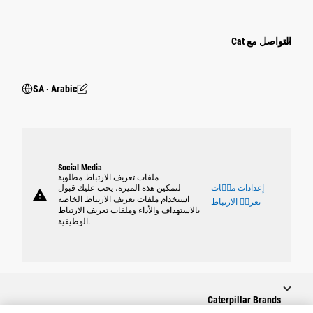
التواصل مع Cat
SA ‧ Arabic
Social Media
ملفات تعريف الارتباط مطلوبة
إعدادات ملٝات
لتمكين هذه الميزة، يجب عليك قبول
warning
استخدام ملفات تعريف الارتباط الخاصة
تعريٝ الارتباط
بالاستهداف والأداء وملفات تعريف الارتباط
الوظيفية.
Caterpillar Brands