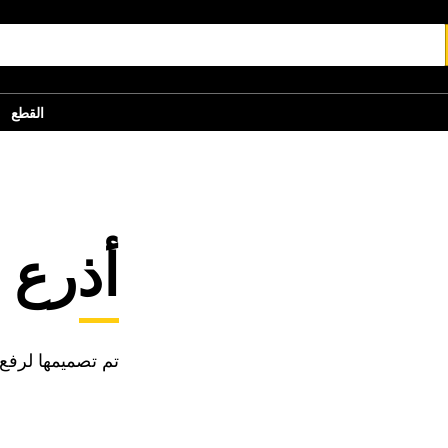
القطع
أذرع م
تم تصميمها لرفع