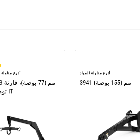
أذرع مناولة المواد
أذرع مناولة ا
3941 مم (155 بوصة)
1943 مم
توصيل IT