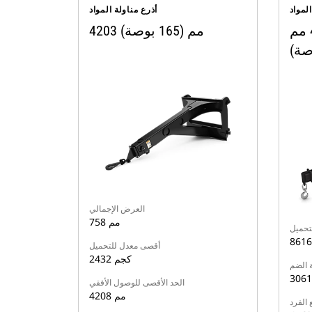
لمواد
أذرع مناولة المواد
ذراع مناولة المواد 4585 مم
4203 مم (165 بوصة)
العرض الإجمالي
758 مم
تحميل
أقصى معدل للتحميل
2432 كجم
 الضم
الحد الأقصى للوصول الأفقي
4208 مم
 الفرد