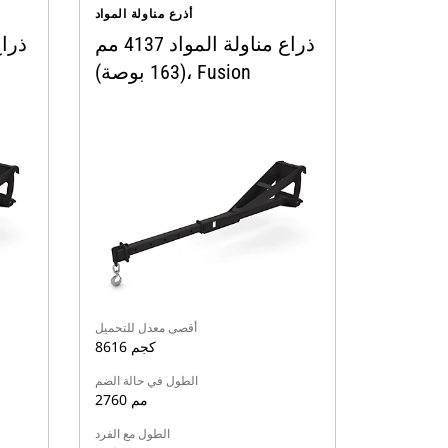
أذرع مناولة المواد
ذراع مناولة المواد 4137 مم
(163 بوصة)، Fusion
أقصى معدل للتحميل
8616 كجم
الطول في حالة الضم
2760 مم
الطول مع الفرد