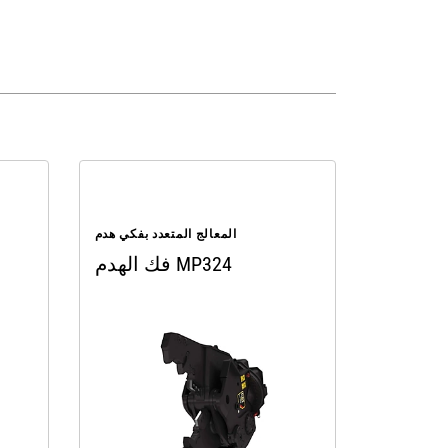
المعالج المتعدد بفكي هدم
فك الهدم MP324