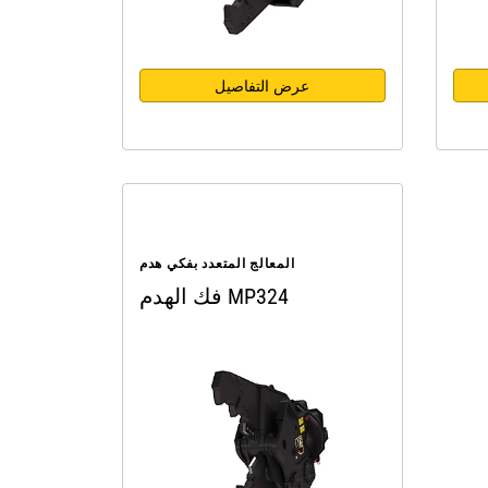
عرض التفاصيل
المعالج المتعدد بفكي هدم
فك الهدم MP324