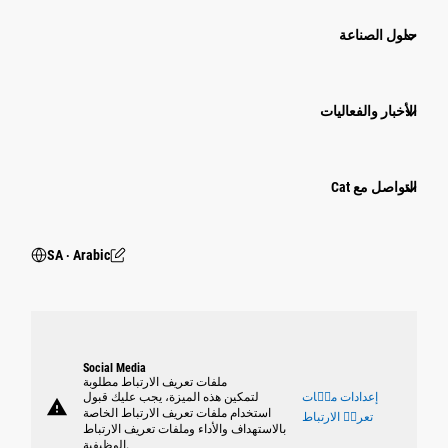
حلول الصناعة
الأخبار والفعاليات
التواصل مع Cat
SA ‧ Arabic
Social Media
ملفات تعريف الارتباط مطلوبة
إعدادات ملٝات
لتمكين هذه الميزة، يجب عليك قبول
warning
استخدام ملفات تعريف الارتباط الخاصة
تعريٝ الارتباط
بالاستهداف والأداء وملفات تعريف الارتباط
الوظيفية.