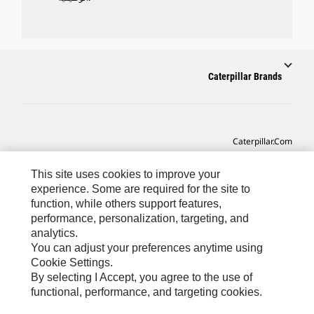
Caterpillar Brands
Caterpillar.com
CAT التواصل من أجل خدمة المعدات ودعم
This site uses cookies to improve your
تفضيلات التسويق الخاصة بي
experience. Some are required for the site to
function, while others support features,
خريطة الموقع
performance, personalization, targeting, and
analytics.
Cookie Settings
You can adjust your preferences anytime using
قانوني
Cookie Settings.
By selecting I Accept, you agree to the use of
الخصوصية
functional, performance, and targeting cookies.