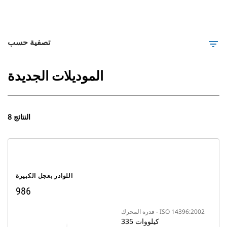
تصفية حسب
filter_list
الموديلات الجديدة
8 النتائج
اللوادر بعجل الكبيرة
986
قدرة المحرك - ISO 14396:2002
335 كيلووات