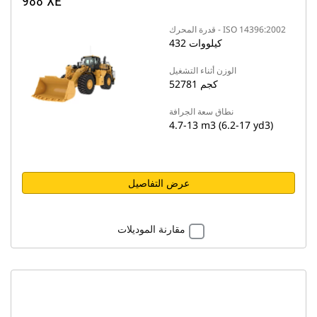
988 XE
قدرة المحرك - ISO 14396:2002
432 كيلووات
الوزن أثناء التشغيل
52781 كجم
نطاق سعة الجرافة
4.7-13 m3 (6.2-17 yd3)
عرض التفاصيل
مقارنة الموديلات