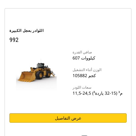
اللوادر بعجل الكبيرة
992
صافي القدرة
607 كيلووات
الوزن أثناء التشغيل
105882 كجم
سعات اللودر
11,5-24,5 م³ (15-32 ياردة³)
عرض التفاصيل