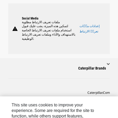
Social Media
ملفات تعريف الارتباط مطلوبة
إعدادات ملٝات
لتمكين هذه الميزة، يجب عليك قبول
warning
استخدام ملفات تعريف الارتباط الخاصة
تعريٝ الارتباط
بالاستهداف والأداء وملفات تعريف الارتباط
الوظيفية.
Caterpillar Brands
Caterpillar.com
CAT التواصل من أجل خدمة المعدات ودعم
This site uses cookies to improve your
تفضيلات التسويق الخاصة بي
experience. Some are required for the site to
function, while others support features,