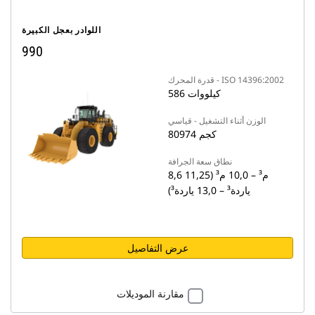
اللوادر بعجل الكبيرة
990
قدرة المحرك - ISO 14396:2002
586 كيلووات
الوزن أثناء التشغيل - قياسي
80974 كجم
نطاق سعة الجرافة
8,6 م³ ‏– 10,0 م³ ‏(11,25
ياردة³ ‏– 13,0 ياردة³‏)
عرض التفاصيل
مقارنة الموديلات