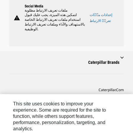
Social Media
ملفات تعريف الارتباط مطلوبة
إعدادات ملٝات
لتمكين هذه الميزة، يجب عليك قبول
warning
استخدام ملفات تعريف الارتباط الخاصة
تعريٝ الارتباط
بالاستهداف والأداء وملفات تعريف الارتباط
الوظيفية.
Caterpillar Brands
Caterpillar.com
CAT التواصل من أجل خدمة المعدات ودعم
This site uses cookies to improve your
تفضيلات التسويق الخاصة بي
experience. Some are required for the site to
function, while others support features,
خريطة الموقع
performance, personalization, targeting, and
analytics.
Cookie Settings