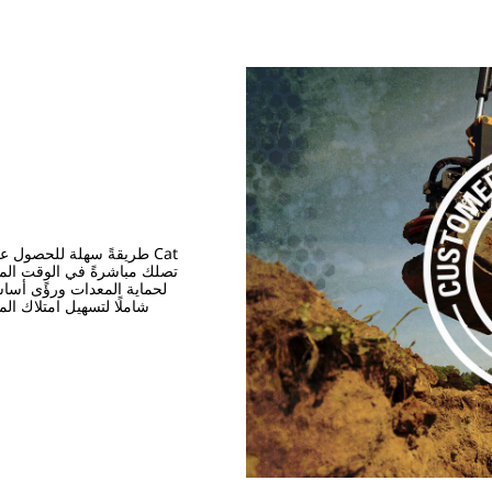
لحماية المعدات ورؤًى أساسي
شاملًا لتسهيل امتلاك ال