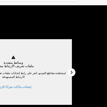
warning
وسائط متعددة
ملفات تعريف الارتباط مط
ط واقبل ملفات تعريف
لمشاهدة مقاطع الفيديو، انقر على رابط إعدادات ملفات تع
الارتباط المستهدفة
إعدادات ملٝات تعريٝ الارت