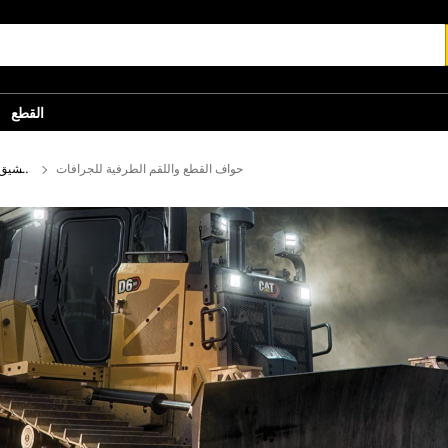
القطع
حواف القطع واللقم الطرفية للجرافات
أدوات التعشيق 