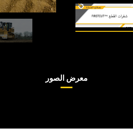
من
2
1
من
2
2
Dozer BUcket
معرض الصور