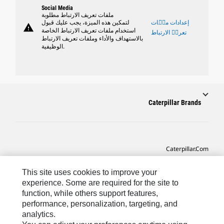
Social Media
ملفات تعريف الارتباط مطلوبة
إعدادات ملٝات
لتمكين هذه الميزة، يجب عليك قبول
warning
استخدام ملفات تعريف الارتباط الخاصة
تعريٝ الارتباط
بالاستهداف والأداء وملفات تعريف الارتباط
الوظيفية.
Caterpillar Brands
Caterpillar.com
CAT التواصل من أجل خدمة المعدات ودعم
This site uses cookies to improve your
تفضيلات التسويق الخاصة بي
experience. Some are required for the site to
function, while others support features,
خريطة الموقع
performance, personalization, targeting, and
analytics.
Cookie Settings