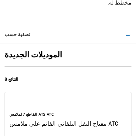
مخطط له.
تصفية حسب
filter_list
الموديلات الجديدة
8 النتائج
القاطع /الملامس ATS ATC
مفتاح النقل التلقائي القائم على ملامس ATC