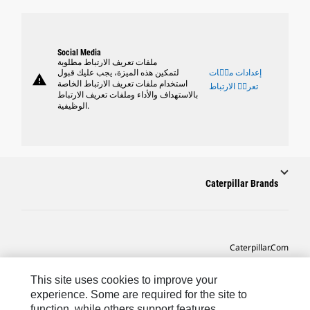
Social Media
ملفات تعريف الارتباط مطلوبة
إعدادات ملٝات
لتمكين هذه الميزة، يجب عليك قبول
warning
استخدام ملفات تعريف الارتباط الخاصة
تعريٝ الارتباط
بالاستهداف والأداء وملفات تعريف الارتباط
الوظيفية.
Caterpillar Brands
Caterpillar.com
CAT التواصل من أجل خدمة المعدات ودعم
This site uses cookies to improve your
تفضيلات التسويق الخاصة بي
experience. Some are required for the site to
function, while others support features,