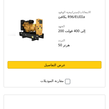
الانبعاثات/إستراتيجية الوقود
يكافئ R96/EUIIIa
الجهد
200 إلى 400 فولت
التردد
50 هرتز
عرض التفاصيل
مقارنة الموديلات