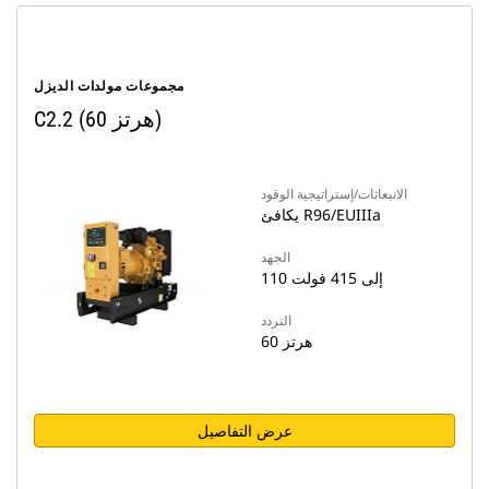
مجموعات مولدات الديزل
C2.2 (60 هرتز)
الانبعاثات/إستراتيجية الوقود
يكافئ R96/EUIIIa
الجهد
110 إلى 415 فولت
التردد
60 هرتز
عرض التفاصيل