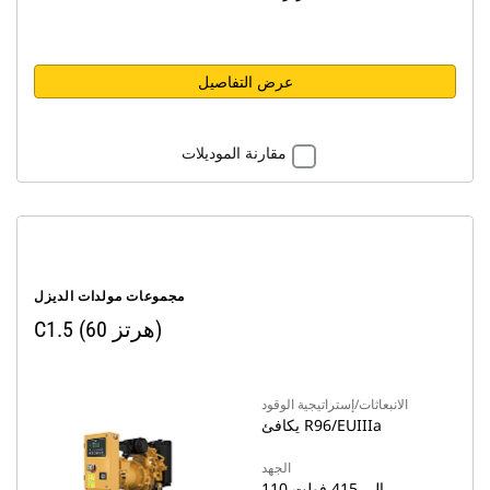
عرض التفاصيل
مقارنة الموديلات
مجموعات مولدات الديزل
C1.5 (60 هرتز)
الانبعاثات/إستراتيجية الوقود
يكافئ R96/EUIIIa
الجهد
110 إلى 415 فولت