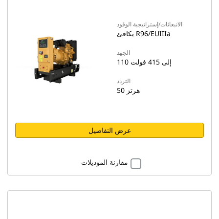
الانبعاثات/إستراتيجية الوقود
يكافئ R96/EUIIIa
الجهد
110 إلى 415 فولت
التردد
50 هرتز
عرض التفاصيل
مقارنة الموديلات