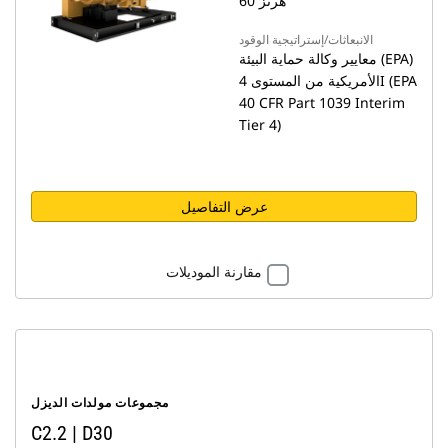
60 هرتز
الانبعاثات/إستراتيجية الوقود
معايير وكالة حماية البيئة (EPA)
الأمريكية من المستوى 4I ‏(EPA
40 CFR Part 1039 Interim
Tier 4)
عرض التفاصيل
مقارنة الموديلات
مجموعات مولدات الديزل
C2.2 ‏| D30