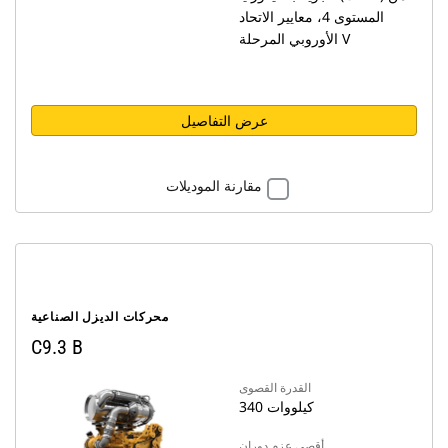
المستوى 4، معايير الاتحاد
الأوروبي المرحلة V
عرض التفاصيل
مقارنة الموديلات
محركات الديزل الصناعية
C9.3 B
القدرة القصوى
340 كيلووات
أقصى عزم دوران