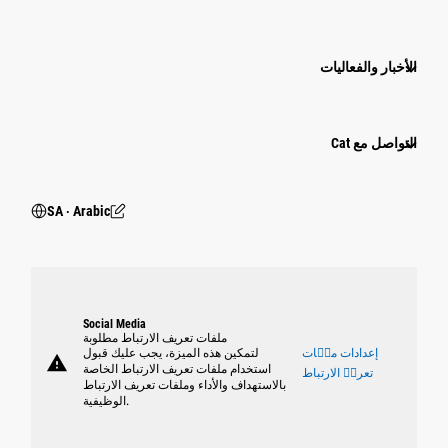
الأخبار والفعاليات
التواصل مع Cat
SA ‧ Arabic
Social Media
ملفات تعريف الارتباط مطلوبة
إعدادات ملٝات
لتمكين هذه الميزة، يجب عليك قبول
warning
استخدام ملفات تعريف الارتباط الخاصة
تعريٝ الارتباط
بالاستهداف والأداء وملفات تعريف الارتباط
الوظيفية.