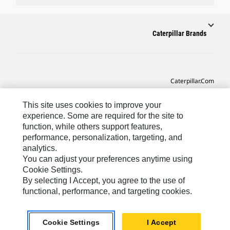
Caterpillar Brands
Caterpillar.com
CAT التواصل من أجل خدمة المعدات ودعم
This site uses cookies to improve your
تفضيلات التسويق الخاصة بي
experience. Some are required for the site to
function, while others support features,
خريطة الموقع
performance, personalization, targeting, and
analytics.
Cookie Settings
You can adjust your preferences anytime using
قانوني
Cookie Settings.
By selecting I Accept, you agree to the use of
الخصوصية
functional, performance, and targeting cookies.
SA-Arabic
© 2026 Caterpillar. كل الحقوق محفوظة
Cookie Settings
I Accept