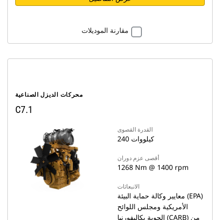
مقارنة الموديلات
محركات الديزل الصناعية
C7.1
القدرة القصوى
240 كيلووات
أقصى عزم دوران
1268 Nm @ 1400 rpm
الانبعاثات
معايير وكالة حماية البيئة (EPA)
الأمريكية ومجلس اللوائح
الجوية بكاليفورنيا (CARB) من