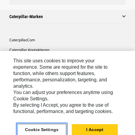
Caterpillar-Marken
Caterpillar.com
Caterpillar Kontaktieren
Meine Marketing-Präferenzen
This site uses cookies to improve your
experience. Some are required for the site to
Seitenübersicht
function, while others support features,
performance, personalization, targeting, and
Cookie Settings
analytics.
Rechtliche Hinweise
You can adjust your preferences anytime using
Cookie Settings.
Datenschutz
By selecting I Accept, you agree to the use of
functional, performance, and targeting cookies.
Europe-German
© 2026 Caterpillar. Alle Rechte vorbehalten.
Cookie Settings
I Accept