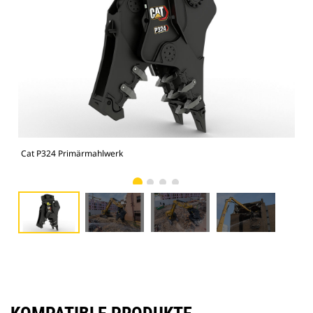
Cat P324 Primärmahlwerk
Cat