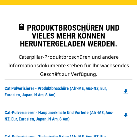
assignment
PRODUKTBROSCHÜREN UND
VIELES MEHR KÖNNEN
HERUNTERGELADEN WERDEN.
Caterpillar-Produktbroschüren und andere
Informationsdokumente stehen für Ihr wachsendes
Geschäft zur Verfügung.
Do
Cat Pulverisierer - Produktbroschüre (Afr-ME, Aus-NZ, Eur,
file_download
P
Eurasien, Japan, N Am, S Am)
O
in
Do
Cat-Pulverisierer - Hauptmerkmale Und Vorteile (Afr-ME, Aus-
a
file_download
P
NZ, Eur, Eurasien, Japan, N Am, S Am)
N
O
Ta
in
Do
Cat-Pulverisierer - Technische Daten (Afr-ME, Aus-NZ, Eur,