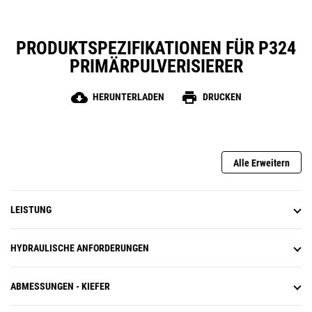
PRODUKTSPEZIFIKATIONEN FÜR P324
PRIMÄRPULVERISIERER
cloud_download
print
HERUNTERLADEN
DRUCKEN
Alle Erweitern
LEISTUNG
HYDRAULISCHE ANFORDERUNGEN
ABMESSUNGEN - KIEFER