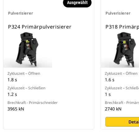
Ausgewählt
Pulverisierer
Pulverisierer
P324 Primärpulverisierer
P318 Primärp
Zykluszeit – Öffnen
Zykluszeit – Öffnen
1.8 s
1.6 s
Zykluszeit – Schließen
Zykluszeit – Schlie
1.2 s
1 s
Brechkraft - Primärschneider
Brechkraft - Primär
3965 kN
2740 kN
Deta