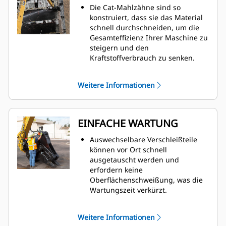
Die Cat-Mahlzähne sind so
konstruiert, dass sie das Material
schnell durchschneiden, um die
Gesamteffizienz Ihrer Maschine zu
steigern und den
Kraftstoffverbrauch zu senken.
Präzise Positionierung der Backen
des Primärpulverisierers mit 360-
Weitere Informationen
Grad-Drehung und Sicht auf die
bewegliche Backe während des
Abbruchs.
Das Speed Booster-Ventil sorgt für
EINFACHE WARTUNG
ein aktives Gleichgewicht zwischen
Geschwindigkeit und Leistung und
Auswechselbare Verschleißteile
bietet schnelle Zykluszeiten und
können vor Ort schnell
eine starke Schließkraft, um die
ausgetauscht werden und
Produktivität zu steigern.
erfordern keine
Oberflächenschweißung, was die
Wartungszeit verkürzt.
Die tägliche Inspektion der
Verschleißteile und die
Weitere Informationen
Schmierstellen sind vom Boden