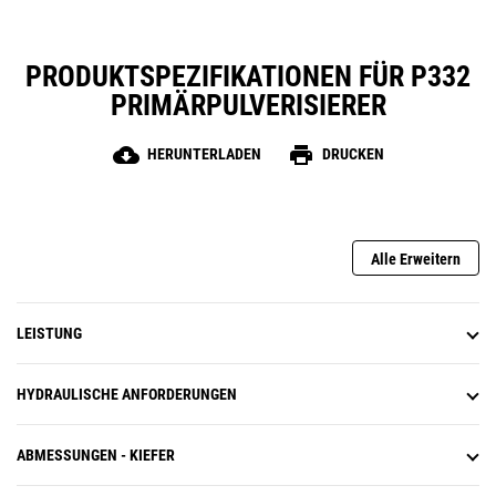
PRODUKTSPEZIFIKATIONEN FÜR P332
PRIMÄRPULVERISIERER
cloud_download
print
HERUNTERLADEN
DRUCKEN
Alle Erweitern
LEISTUNG
HYDRAULISCHE ANFORDERUNGEN
ABMESSUNGEN - KIEFER