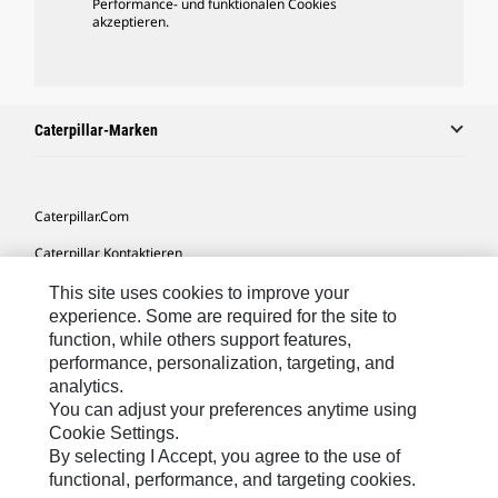
Performance- und funktionalen Cookies
akzeptieren.
Caterpillar-Marken
Caterpillar.com
Caterpillar Kontaktieren
Meine Marketing-Präferenzen
This site uses cookies to improve your
experience. Some are required for the site to
Seitenübersicht
function, while others support features,
performance, personalization, targeting, and
Cookie Settings
analytics.
Rechtliche Hinweise
You can adjust your preferences anytime using
Cookie Settings.
Datenschutz
By selecting I Accept, you agree to the use of
functional, performance, and targeting cookies.