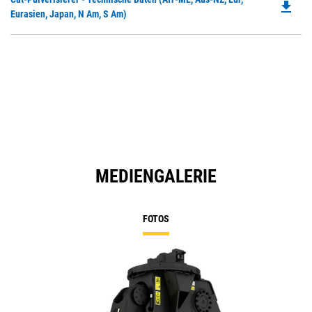
a
file_download
P
Eurasien, Japan, N Am, S Am)
N
O
Ta
in
a
N
Ta
MEDIENGALERIE
FOTOS