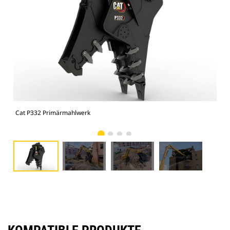
Cat P332 Primärmahlwerk
Cat