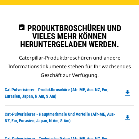
assignment
PRODUKTBROSCHÜREN UND
VIELES MEHR KÖNNEN
HERUNTERGELADEN WERDEN.
Caterpillar-Produktbroschüren und andere
Informationsdokumente stehen für Ihr wachsendes
Geschäft zur Verfügung.
Do
Cat Pulverisierer - Produktbroschüre (Afr-ME, Aus-NZ, Eur,
file_download
P
Eurasien, Japan, N Am, S Am)
O
in
Do
Cat-Pulverisierer - Hauptmerkmale Und Vorteile (Afr-ME, Aus-
a
file_download
P
NZ, Eur, Eurasien, Japan, N Am, S Am)
N
O
Ta
in
Do
Cat-Pulverisierer - Technische Daten (Afr-ME, Aus-NZ, Eur,