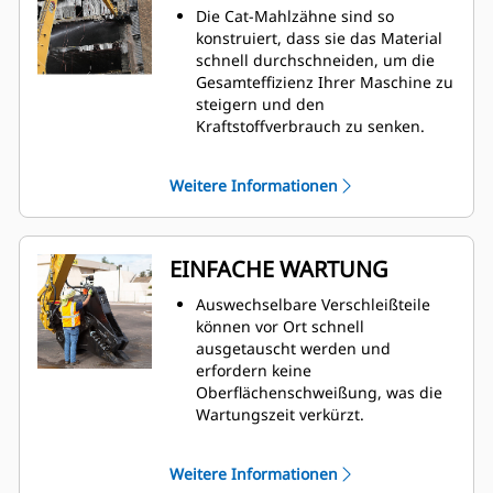
Die Cat-Mahlzähne sind so
konstruiert, dass sie das Material
schnell durchschneiden, um die
Gesamteffizienz Ihrer Maschine zu
steigern und den
Kraftstoffverbrauch zu senken.
Präzise Positionierung der Backen
des Primärpulverisierers mit 360-
Weitere Informationen
Grad-Drehung und Sicht auf die
bewegliche Backe während des
Abbruchs.
Das Speed Booster-Ventil sorgt für
EINFACHE WARTUNG
ein aktives Gleichgewicht zwischen
Geschwindigkeit und Leistung und
Auswechselbare Verschleißteile
bietet schnelle Zykluszeiten und
können vor Ort schnell
eine starke Schließkraft, um die
ausgetauscht werden und
Produktivität zu steigern.
erfordern keine
Oberflächenschweißung, was die
Wartungszeit verkürzt.
Die tägliche Inspektion der
Verschleißteile und die
Weitere Informationen
Schmierstellen sind vom Boden