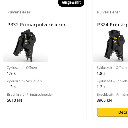
Ausgewählt
Pulverisierer
Pulverisierer
P332 Primärpulverisierer
P324 Primärp
Zykluszeit – Öffnen
Zykluszeit – Öffnen
1.9 s
1.8 s
Zykluszeit – Schließen
Zykluszeit – Schlie
1.3 s
1.2 s
Brechkraft - Primärschneider
Brechkraft - Primär
5010 kN
3965 kN
Deta