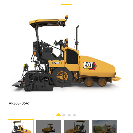
AP300 (06A)
AP3