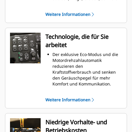
Randstreifen und andere
mittelgroße Anwendungen
Weitere Informationen
Eine optionale Einbaureduzierung
reduziert die Einbaubreite auf 700
mm (27,5")
Beheizte Endklappen, Vibrationen
Technologie, die für Sie
mit variabler Frequenz und
arbeitet
Tamperleisteneinstellungen
sorgen für einen reibungslosen
Der exklusive Eco-Modus und die
Materialfluss
Motordrehzahlautomatik
reduzieren den
Kraftstoffverbrauch und senken
den Geräuschpegel für mehr
Komfort und Kommunikation.
Das automatische
Befüllungssystem vereinfacht die
Weitere Informationen
Einrichtung, indem es die
Schneckenkammer bis zu dem von
den Zufuhrsensoren ermittelten
Sollwert füllt
Niedrige Vorhalte- und
Die Aktivierung des Zuführsystems
Betriebskosten
mit nur einem Tastendruck