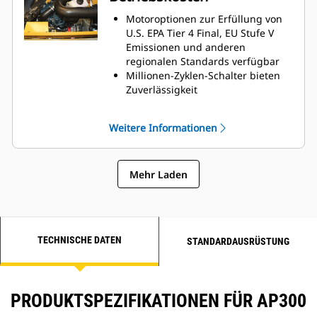
optimiert die Effizienz durch die
Motoroptionen zur Erfüllung von
Aktivierung jeder Schnecke und
U.S. EPA Tier 4 Final, EU Stufe V
jedes Förderbandes
Emissionen und anderen
Automatisches Fahren; die
regionalen Standards verfügbar
Schnecken heben sich mit der
Millionen-Zyklen-Schalter bieten
Bohle an, um Beschädigungen
Zuverlässigkeit
beim Transport zu vermeiden
Förderer-Bodenplatten und
Dank der Steuerung des Trichters
Kettenschutzvorrichtungen, die
mit nur einem Tastendruck können
Weitere Informationen
den Arbeitsaufwand minimieren
sich die Bediener auf andere
und einen kostengünstigen
Aufgaben konzentrieren
Austausch ermöglichen
Mehr Laden
Ausziehbare Heizelemente für
einfachen Austausch
Maschinell bearbeitete
Einbaubohlenrahmen erleichtern
die Nivellierung der Bohlenplatte
TECHNISCHE DATEN
STANDARDAUSRÜSTUNG
PRODUKTSPEZIFIKATIONEN FÜR AP300