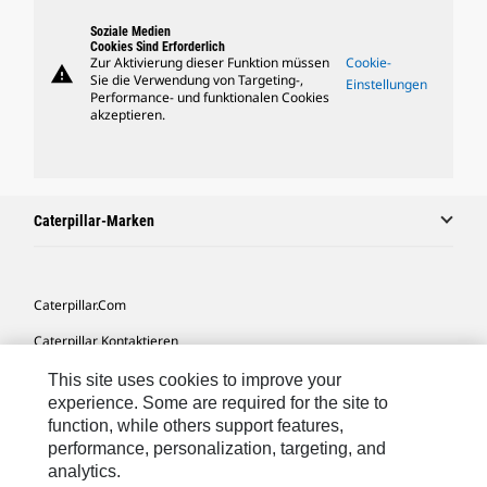
Soziale Medien
Cookies Sind Erforderlich
Zur Aktivierung dieser Funktion müssen
Cookie-
warning
Sie die Verwendung von Targeting-,
Einstellungen
Performance- und funktionalen Cookies
akzeptieren.
Caterpillar-Marken
Caterpillar.com
Caterpillar Kontaktieren
Meine Marketing-Präferenzen
This site uses cookies to improve your
experience. Some are required for the site to
Seitenübersicht
function, while others support features,
performance, personalization, targeting, and
Cookie Settings
analytics.
Rechtliche Hinweise