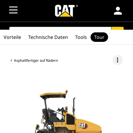
person
SEARCH
search
Vorteile
Technische Daten
Tools
Tour
more_vert
Asphaltfertiger auf Rädern