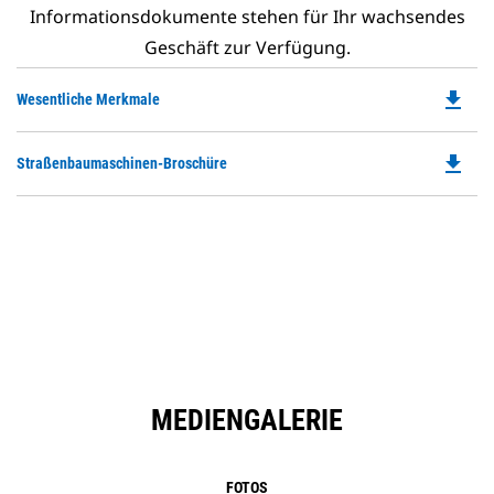
Informationsdokumente stehen für Ihr wachsendes
Geschäft zur Verfügung.
file_download
Do
Wesentliche Merkmale
P
O
file_download
Do
Straßenbaumaschinen-Broschüre
in
P
a
O
N
in
Ta
a
N
Ta
MEDIENGALERIE
FOTOS