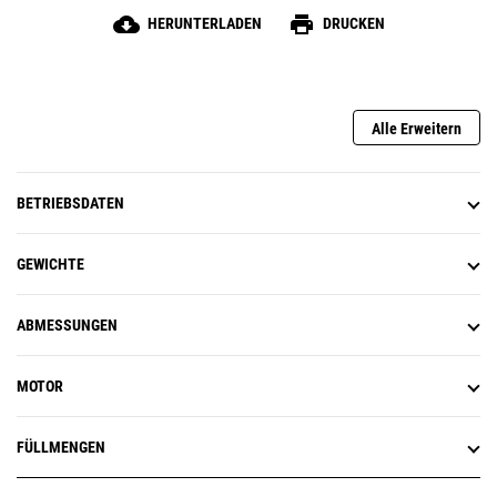
cloud_download
print
HERUNTERLADEN
DRUCKEN
Alle Erweitern
BETRIEBSDATEN
GEWICHTE
ABMESSUNGEN
MOTOR
FÜLLMENGEN