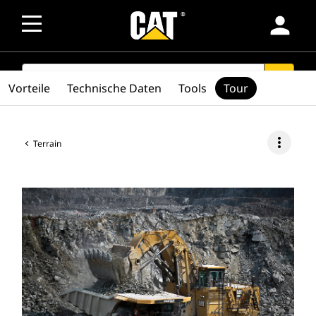
person
SEARCH
search
Vorteile
Technische Daten
Tools
Tour
more_vert
Terrain