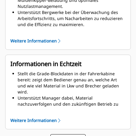
Muldenkipper-Beladung und optimales
Nutzlastmanagement.
Unterstützt Bergwerke bei der Überwachung des
Arbeitsfortschritts, um Nacharbeiten zu reduzieren
und die Effizienz zu maximieren.
Zeichnet die Produktionszyklen der Bagger an der
Wand und Radlader am Brecher auf.
Weitere Informationen
Steigert die Produktivität und Präzision durch
präzise Satellitenführung.
Bietet eine mobile App, mit der Bergwerksaufseher
vor Ort Fortschritts-Updates von Maschinen in der
Informationen in Echtzeit
Nähe abrufen, den Standort aller mit Terrain
ausgestatteten Maschinen sehen, Aufgaben
Stellt die Grade-Blockdaten in der Fahrerkabine
zuweisen und Designpläne validieren können.
bereit: zeigt dem Bediener genau an, welche Art
und wie viel Material in Lkw und Brecher geladen
wird.
Unterstützt Manager dabei, Material
nachzuverfolgen und den zukünftigen Betrieb zu
planen.
Ermöglicht eine Analyse der Maschinenauslastung
Weitere Informationen
und Produktivität nach Maschine, Schicht und
Fahrer.
Ermöglicht unmittelbare Aktualisierungen der