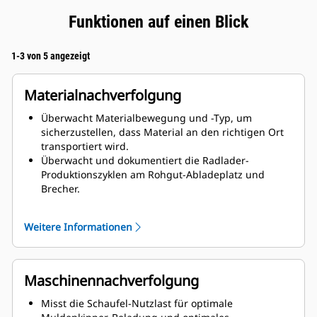
Funktionen auf einen Blick
1-3 von 5 angezeigt
Materialnachverfolgung
Überwacht Materialbewegung und -Typ, um
sicherzustellen, dass Material an den richtigen Ort
transportiert wird.
Überwacht und dokumentiert die Radlader-
Produktionszyklen am Rohgut-Abladeplatz und
Brecher.
In Kombination mit Fleet sind automatische
Aktualisierungen der geförderten Materialien
Weitere Informationen
möglich; so müssen Fahrer nicht manuell eine
Erzleitungsdatei auswählen und laden.
Verbessert die Materialnachverfolgung und die
Fahrerleistung pro Schicht.
Maschinennachverfolgung
Verbessert dank in der Fahrerkabine angezeigten
Grade-Blockdaten die Erzleitung und Mischung an
Misst die Schaufel-Nutzlast für optimale
der Wand.